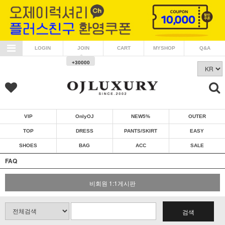
LOGIN
JOIN
CART
MYSHOP
Q&A
+30000
VIP
OnlyOJ
NEW5%
OUTER
TOP
DRESS
PANTS/SKIRT
EASY
SHOES
BAG
ACC
SALE
FAQ
비회원 1:1게시판
검색