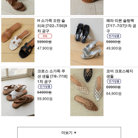
H 소가죽 오란 슬
페라 리본 슬링백
리퍼 [7/22~7/30]9
[7/17~7/27]1차 공
차 공구
구
59900원
59900원
47,900원
49,900원
크로스 소가죽 쿠
코어 크로스웨지
션 샌들 [7/8~7/18]
샌들
1차 공구
69900원
64900원
64,900원
59,900원
더보기 ▼