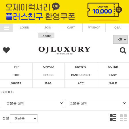
LOGIN
JOIN
CART
MYSHOP
Q&A
+30000
VIP
OnlyOJ
NEW5%
OUTER
TOP
DRESS
PANTS/SKIRT
EASY
SHOES
BAG
ACC
SALE
SHOES
정렬