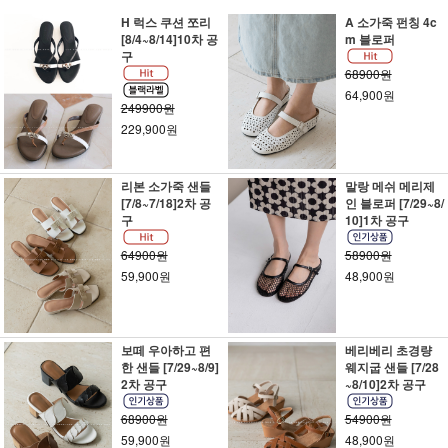
H 럭스 쿠션 쪼리
A 소가죽 펀칭 4c
[8/4~8/14]10차 공
m 블로퍼
구
68900원
64,900원
249900원
229,900원
리본 소가죽 샌들
말랑 메쉬 메리제
[7/8~7/18]2차 공
인 블로퍼 [7/29~8/
구
10]1차 공구
64900원
58900원
59,900원
48,900원
보떼 우아하고 편
베리베리 초경량
한 샌들 [7/29~8/9]
웨지굽 샌들 [7/28
2차 공구
~8/10]2차 공구
68900원
54900원
59,900원
48,900원