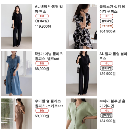
AL 밴딩 반통핏 밀
블랙스완 실키 레
파 팬츠
이디 원피스
119,900원
104,900원
5번가 데님 플리츠
AL 밀파 롤업 블라
원피스 -벨트set
우스
68,900원
129,900원
우아한 숄 플리츠
수피마 블루밍 홀
원피스 -스카프set
가 가디건
69,900원
134,900원