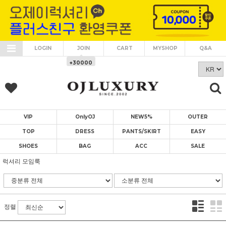
LOGIN
JOIN
CART
MYSHOP
Q&A
+30000
VIP
OnlyOJ
NEW5%
OUTER
TOP
DRESS
PANTS/SKIRT
EASY
SHOES
BAG
ACC
SALE
럭셔리 모임룩
정렬