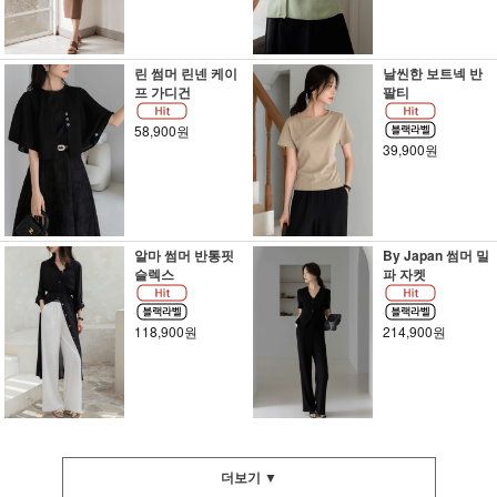
린 썸머 린넨 케이
날씬한 보트넥 반
프 가디건
팔티
58,900원
39,900원
알마 썸머 반통핏
By Japan 썸머 밀
슬렉스
파 자켓
118,900원
214,900원
더보기 ▼