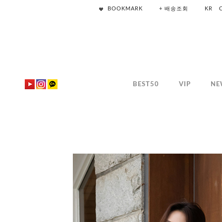
BOOKMARK
+ 배송조회
KR
BEST50
VIP
NE