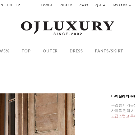
CN
EN
JP
LOGIN
JOIN US
CART
Q & A
MYPAGE
W5%
TOP
OUTER
DRESS
PANTS/SKIRT
바이올레타 린
구김방지 가공
사이드 핀턱 셔
고급스럽고 우