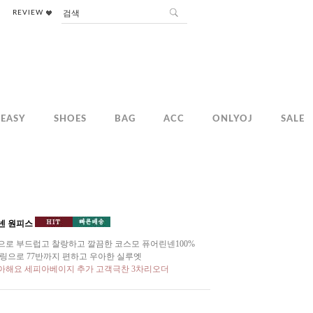
REVIEW
EASY
SHOES
BAG
ACC
ONLYOJ
SALE
넨 원피스
으로 부드럽고 찰랑하고 깔끔한 코스모 퓨어린넨100%
링으로 77반까지 편하고 우아한 실루엣
아해요 세피아베이지 추가 고객극찬 3차리오더