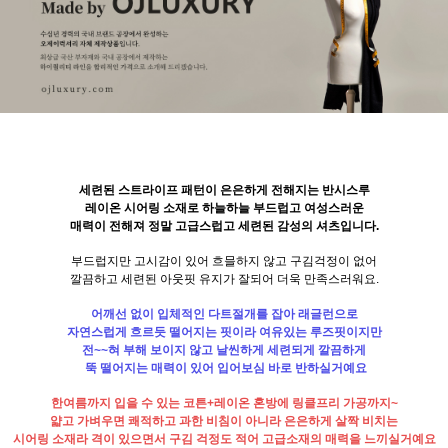
세련된 스트라이프 패턴이 은은하게 전해지는 반시스루
레이온 시어링 소재로 하늘하늘 부드럽고 여성스러운
매력이 전해져 정말 고급스럽고 세련된 감성의 셔츠입니다.
부드럽지만 고시감이 있어 흐믈하지 않고 구김걱정이 없어
깔끔하고 세련된 아웃핏 유지가 잘되어 더욱 만족스러워요.
어깨선 없이 입체적인 다트절개를 잡아 래글런으로
자연스럽게 흐르듯 떨어지는 핏이라 여유있는 루즈핏이지만
전~~혀 부해 보이지 않고 날씬하게 세련되게 깔끔하게
뚝 떨어지는 매력이 있어 입어보심 바로 반하실거예요
한여름까지 입을 수 있는 코튼+레이온 혼방에 링클프리 가공까지~
얇고 가벼우면 쾌적하고 과한 비침이 아니라 은은하게 살짝 비치는
시어링 소재라 격이 있으면서 구김 걱정도 적어 고급소재의 매력을 느끼실거예요