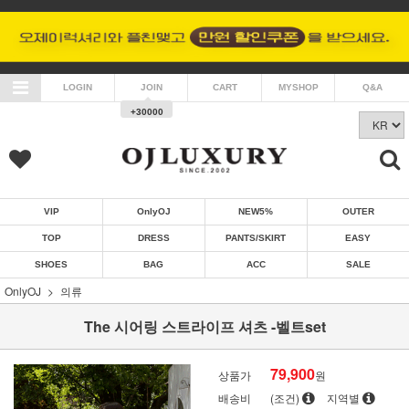
LOGIN
JOIN
CART
MYSHOP
Q&A
+30000
VIP
OnlyOJ
NEW5%
OUTER
TOP
DRESS
PANTS/SKIRT
EASY
SHOES
BAG
ACC
SALE
OnlyOJ
의류
The 시어링 스트라이프 셔츠 -벨트set
79,900
상품가
원
배송비
(조건)
지역별