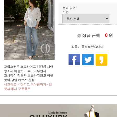
컬러 및 사
이즈
0
원
총 상품 금액
상품이 품절되었습니다.
고급스러운 스트라이프 패턴의 시어
링소재 하늘하고 부드러우면서
고시감이 전해져 흐믈하지않고 아웃
핏이 정말 예쁘게 완성
시크하고 세련되고 우아함까지~ 업
뎃과 동시 주문폭주