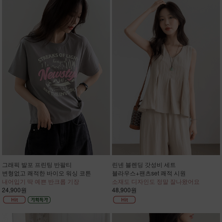
그래픽 발포 프린팅 반팔티
린넨 블렌딩 갓성비 세트
변형없고 쾌적한 바이오 워싱 코튼
블라우스+팬츠set 쾌적 시원
내어입기 딱 예쁜 반크롭 기장
소재도 디자인도 정말 잘나왔어요
24,900원
48,900원