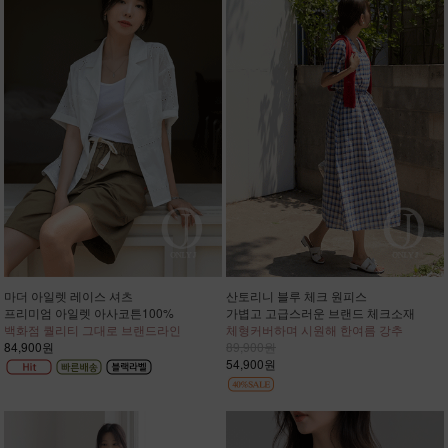
마더 아일렛 레이스 셔츠
산토리니 블루 체크 원피스
프리미엄 아일렛 아사코튼100%
가볍고 고급스러운 브랜드 체크소재
백화점 퀄리티 그대로 브랜드라인
체형커버하며 시원해 한여름 강추
84,900원
89,900원
54,900원