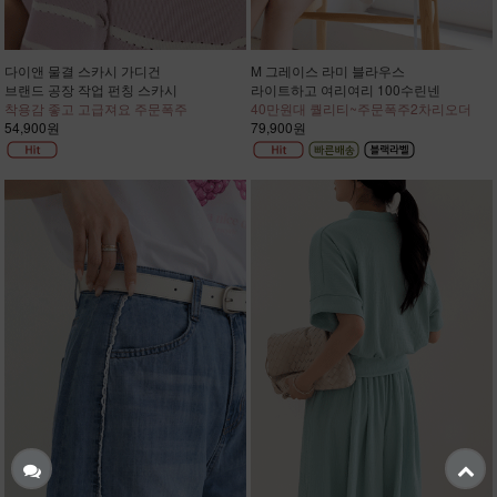
다이앤 물결 스카시 가디건
M 그레이스 라미 블라우스
브랜드 공장 작업 펀칭 스카시
라이트하고 여리여리 100수린넨
착용감 좋고 고급져요 주문폭주
40만원대 퀄리티~주문폭주2차리오더
54,900원
79,900원