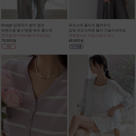
Nuage 입체자수 썸머 점퍼
퍼프소매 플리츠 블라우스
브랜드용 발수/방풍 메쉬 쿨소재
입체 퍼프소매로 팔이 가늘어보여요
장마철/에어콘바람/자외선차단
편하면서도 여성스럽게 코디
79,900원
48,900원