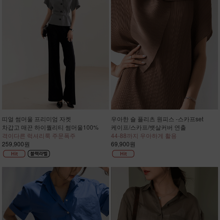
띠얼 썸머울 프리미엄 자켓
우아한 숄 플리츠 원피스 -스카프set
차갑고 매끈 하이퀄리티 썸머울100%
케이프/스카프/뱃살커버 연출
격이다른 럭셔리룩 주문폭주
44-88까지 우아하게 활용
259,900원
69,900원