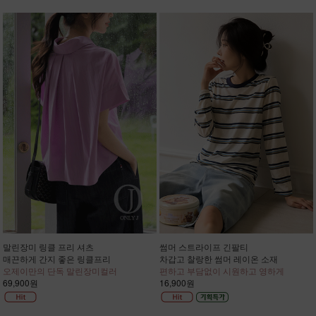
말린장미 링클 프리 셔츠
썸머 스트라이프 긴팔티
매끈하게 간지 좋은 링클프리
차갑고 찰랑한 썸머 레이온 소재
오제이만의 단독 말린장미컬러
편하고 부담없이 시원하고 영하게
69,900원
16,900원