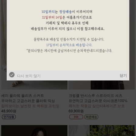
닫기
다시 보지 않기
세미 플라워 플리츠 스커트
크링클 반시스루 스트라이프 셔츠
우아하고 고급스러운 플라워 믹싱
유연하고 고급스러운 아사코튼100%
말라보이는 날씬한 핏 백화점 프린팅
쾌적한 착용감 살안타&에어콘 보호
48,900원
69,900원