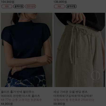
104,900원
136,900원
플리츠 홀가 반넥 블라우스
세상 가벼운 요물 밴딩 팬츠
여리여리 잔잔한 미스트 플리츠
더위제로!구김제로!무게감제로!
44-77반 강추 고객극찬 주문폭주
체형커버 짱 주문폭주 2차리오더
44,900원
59,900원