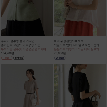
수피마 블루밍 홀가 가디건
하버 워싱린넨100 셔츠
홀가먼트 브랜드 니트공장 작업
백플리츠 입체 디테일로 여성스럽게
부드러운 실루엣 미운군살 완벽커버
은은하게 체형커버하는 에이 실루엣
134,900원
78,900원