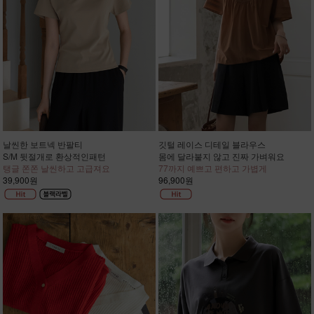
날씬한 보트넥 반팔티
깃털 레이스 디테일 블라우스
S/M 뒷절개로 환상적인패턴
몸에 달라붙지 않고 진짜 가벼워요
탱글 쫀쫀 날씬하고 고급져요
77까지 예쁘고 편하고 가볍게
39,900원
96,900원