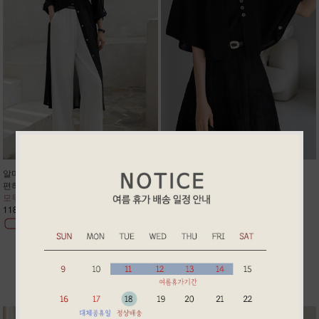
알마 썸머 반통핏 슬렉스
린 썸머 린넨 케이프 가디건
편하고 고급스러워 정장룩/데일리룩
케이프핏 나시 원피스에 찰떡코디
모두 강추!! 주문폭주 2차리오더
예쁘게 팔뚝살 어깨살 커버 주문폭주
118,900원
58,900원
BEST ITEM