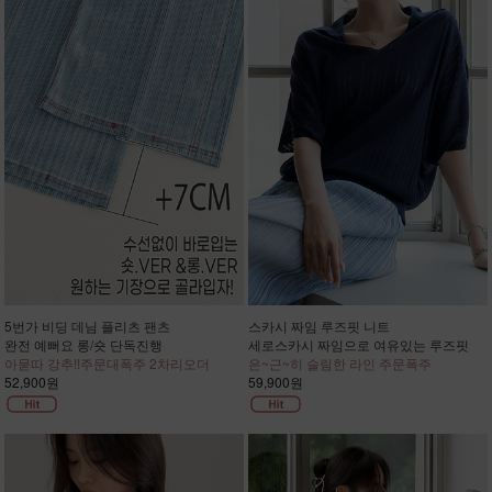
5번가 비딩 데님 플리츠 팬츠
스카시 짜임 루즈핏 니트
완전 예뻐요 롱/숏 단독진행
세로스카시 짜임으로 여유있는 루즈핏
아묻따 강추!!주문대폭주 2차리오더
은~근~히 슬림한 라인 주문폭주
52,900원
59,900원