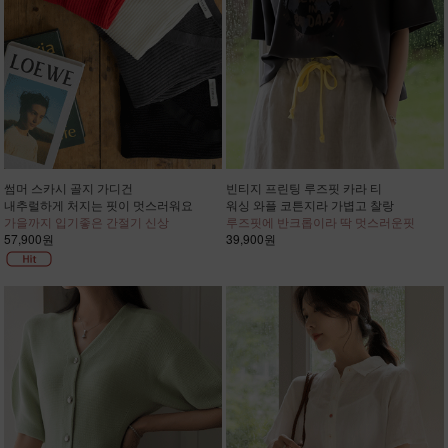
썸머 스카시 골지 가디건
빈티지 프린팅 루즈핏 카라 티
내추럴하게 처지는 핏이 멋스러워요
워싱 와플 코튼지라 가볍고 찰랑
가을까지 입기좋은 간절기 신상
루즈핏에 반크롭이라 딱 멋스러운핏
57,900원
39,900원