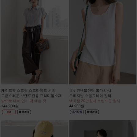
케이프핏 스트링 스트라이프 셔츠
The 린넨블렌딩 홀가 나시
고급스러운 브랜드전용 프리미엄소재
오리지널 스틸그레이 컬러
밖으로 내어 입기 딱 예쁜 핏
백화점 20만원대 브랜드급 원사
144,900원
44,900원