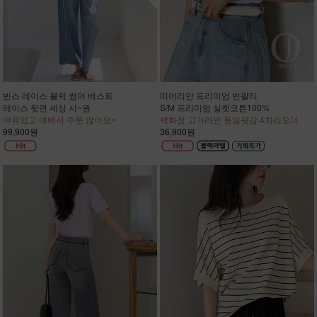
빈스 레이스 블럭 썸머 베스트
띠어리안 프리미엄 반팔티
레이스 뒷면 세상 시~원
S/M 프리미엄 실켓코튼100%
여유있고 예뻐서 주문 많아요~
백화점 고가라인 동일핏감 4차리오더
99,900원
36,900원