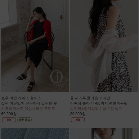
로우 바텀 레이스 원피스
쿨 시스루 플리츠 가디건
살짝 여유있어 은은하게 날씬한 핏
신축성 좋아 44-88까지 편한착용핏
시크하면서도 여성스러운 포인트
살안타&장마철필수템 주문폭주
69,900원
29,900원