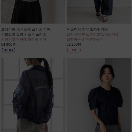
드레이핑 10부소매 플리츠 점퍼
M 쿨터치 썸머 일자핏 데님
부드럽고 찰랑 시스루 플리츠
일자 반통핏 날씬하고 길어보여요
시원하고 편한데 굉장히 우아
업뎃과동시 주문대폭주
54,900원
62,900원