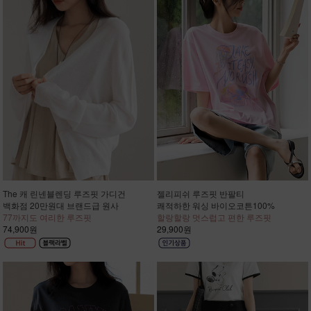
The 캐 린넨블렌딩 루즈핏 가디건
젤리피쉬 루즈핏 반팔티
백화점 20만원대 브랜드급 원사
쾌적하한 워싱 바이오코튼100%
77까지도 여리한 루즈핏
할랑할랑 멋스럽고 편한 루즈핏
74,900원
29,900원