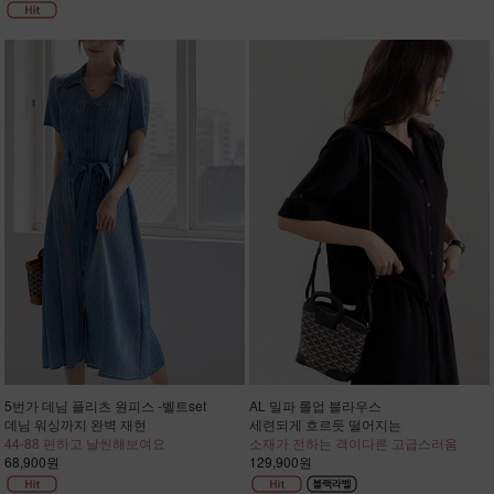
5번가 데님 플리츠 원피스 -벨트set
AL 밀파 롤업 블라우스
데님 워싱까지 완벽 재현
세련되게 흐르듯 떨어지는
44-88 편하고 날씬해보여요
소재가 전하는 격이다른 고급스러움
68,900원
129,900원