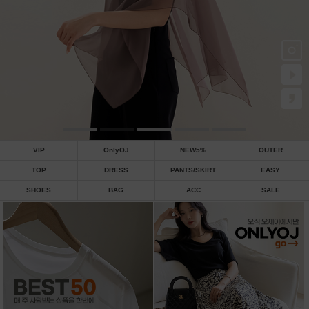
VIP
OnlyOJ
NEW5%
OUTER
TOP
DRESS
PANTS/SKIRT
EASY
SHOES
BAG
ACC
SALE