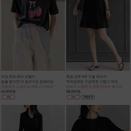
비딩 폰트 베리 반팔티
폭염 강추 5부 깃털 반바지
빛을 받으면 더 돋보이는 입체비딩
무게감제로 구김제로 가볍고 매끈
상큼하고 고급지고 예쁘고 다해요~
이보다 시원하고 편한 반바지 없어요
42,900원
38,900원