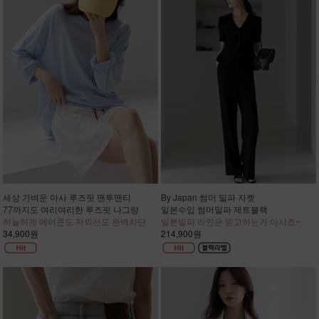
세상 가벼운 아사 루즈핏 맨투맨티
By Japan 썸머 밀파 자켓
77까지도 여리여리한 루즈핏 나그랑
일본수입 썸머밀파 제트블랙
하늘하게 에어콘도 자외선도 완벽차단
일본밀파 라인은 믿고하는거 아시죠~
34,900원
214,900원