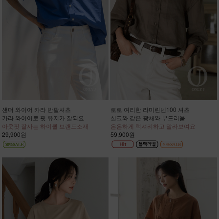
샌더 와이어 카라 반팔셔츠
로로 여리한 라미린넨100 셔츠
카라 와이어로 핏 유지가 잘되요
실크와 같은 광채와 부드러움
아웃핏 잘사는 하이퀄 브랜드소재
은은하게 럭셔리하고 말라보여요
29,900원
59,900원