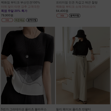
백화점 부티크 부산인견100%
프리미엄 인견 차갑고 매끈 찰랑
더위 많이 타면 강추 고객극찬
백화점 부티크 소재 3차리오더
폭염 주말 20% 특가
64,400원
79,900원
5번가 그라데이션 플리츠 블라우스
릴리 웨이브 플리츠 반팔티