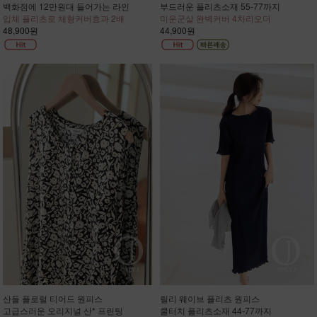
백화점에 12만원대 들어가는 라인
부드러운 플리츠소재 55-77까지
입체 플리츠로 체형커버효과 2배
미운군살 완벽커버 4차리오더
48,900원
44,900원
산들 플로럴 티어드 원피스
릴리 웨이브 플리츠 원피스
고급스러운 오리지널 산* 프린팅
쿨터치 플리츠소재 44-77까지