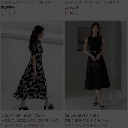
가볍고 날씬~주문폭주 4차리오더
길~고 날씬한핏 주문폭주 4차리오더
89,900원
59,900원
블랙스완 실키 레이디 원피스
D레이디 레이스 원피스
부드럽고 차르르 흐르는 프리미엄 소재
프리미엄 케미컬 자수 레이스
정말 세련되고 날씬해보여요
우아하게 날씬하게 돋보여요