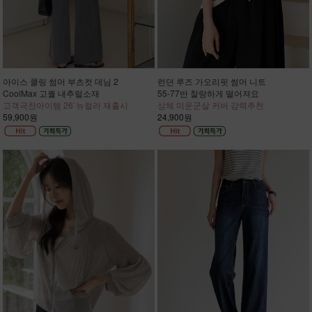
아이스 쿨링 썸머 부츠컷 데님 2
런던 루즈 가오리핏 썸머 니트
CoolMax 고퀄 내추럴소재
55-77반 찰랑하게 떨어져요
고객극찬아이템 26`뉴컬러 재출시
상체 미운군살 커버 강력추천
59,900원
24,900원