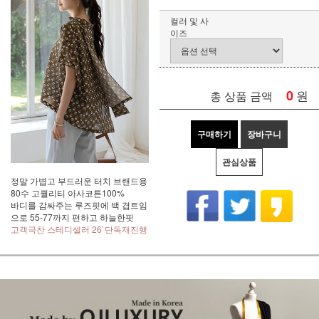
컬러 및 사
이즈
0
원
총 상품 금액
구매하기
장바구니
관심상품
정말 가볍고 부드러운 터치 브랜드용
80수 고퀄리티 아사코튼100%
바디를 감싸주는 루즈핏에 백 겹트임
으로 55-77까지 편하고 하늘한핏
고객극찬 스테디셀러 26`단독재진행