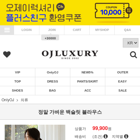
LOGIN
JOIN
CART
MYSHOP
Q&A
+30000
VIP
OnlyOJ
NEW5%
OUTER
TOP
DRESS
PANTS/SKIRT
EASY
SHOES
BAG
ACC
SALE
OnlyOJ
의류
정말 가벼운 백슬릿 블라우스
99,900
상품가
원
배송비
(조건)
지역별