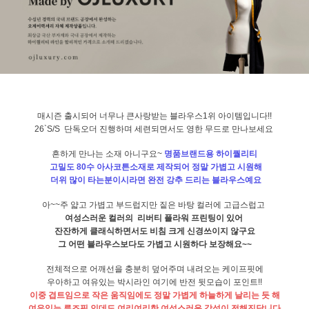
매시즌 출시되어 너무나 큰사랑받는 블라우스1위 아이템입니다!!
26`S/S 단독오더 진행하며 세련되면서도 영한 무드로 만나보세요
흔하게 만나는 소재 아니구요~
명품브랜드용 하이퀄리티
고밀도 80수 아사코튼소재로 제작되어 정말 가볍고 시원해
더위 많이 타는분이시라면 완전 강추 드리는 블라우스예요
아~~주 얇고 가볍고 부드럽지만 짙은 바탕 컬러에 고급스럽고
여성스러운 컬러의 리버티 플라워 프린팅이 있어
잔잔하게 클래식하면서도 비침 크게 신경쓰이지 않구요
그 어떤 블라우스보다도 가볍고 시원하다 보장해요~~
전체적으로 어깨선을 충분히 덮어주며 내려오는 케이프핏에
우아하고 여유있는 박시라인 여기에 반전 뒷모습이 포인트!!
이중 겹트임으로 작은 움직임에도 정말 가볍게 하늘하게 날리는 듯 해
여유있는 루즈핏 인데도 여리여리한 여성스러운 감성이 전해진답니다