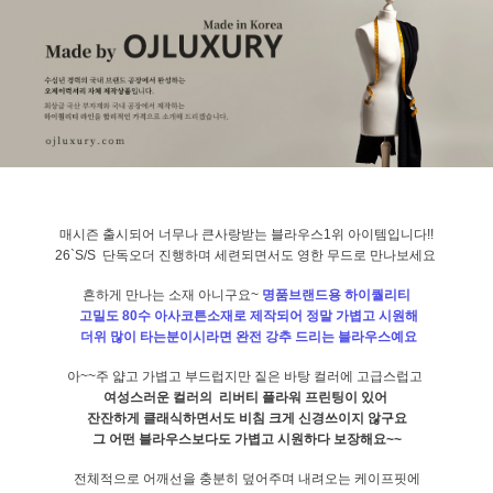
매시즌 출시되어 너무나 큰사랑받는 블라우스1위 아이템입니다!!
26`S/S 단독오더 진행하며 세련되면서도 영한 무드로 만나보세요
흔하게 만나는 소재 아니구요~
명품브랜드용 하이퀄리티
고밀도 80수 아사코튼소재로 제작되어 정말 가볍고 시원해
더위 많이 타는분이시라면 완전 강추 드리는 블라우스예요
아~~주 얇고 가볍고 부드럽지만 짙은 바탕 컬러에 고급스럽고
여성스러운 컬러의 리버티 플라워 프린팅이 있어
잔잔하게 클래식하면서도 비침 크게 신경쓰이지 않구요
그 어떤 블라우스보다도 가볍고 시원하다 보장해요~~
전체적으로 어깨선을 충분히 덮어주며 내려오는 케이프핏에