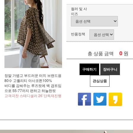
컬러 및 사
이즈
반품정책
0
원
총 상품 금액
구매하기
장바구니
정말 가볍고 부드러운 터치 브랜드용
80수 고퀄리티 아사코튼100%
관심상품
바디를 감싸주는 루즈핏에 백 겹트임
으로 55-77까지 편하고 하늘한핏
고객극찬 스테디셀러 26`단독재진행