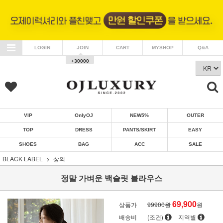
LOGIN
JOIN
CART
MYSHOP
Q&A
+30000
VIP
OnlyOJ
NEW5%
OUTER
TOP
DRESS
PANTS/SKIRT
EASY
SHOES
BAG
ACC
SALE
BLACK LABEL
상의
정말 가벼운 백슬릿 블라우스
69,900
상품가
99900원
원
배송비
(조건)
지역별