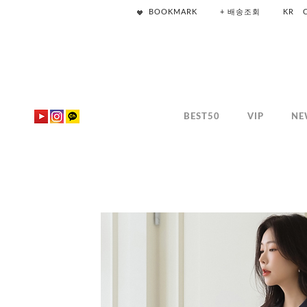
BOOKMARK
+ 배송조회
KR
BEST50
VIP
NE