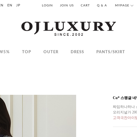
CN
EN
JP
LOGIN
JOIN US
CART
Q & A
MYPAGE
W5%
TOP
OUTER
DRESS
PANTS/SKIRT
Cu* 스팽글 
짜임하나하나 
오리지널가 2
고객극찬아이템