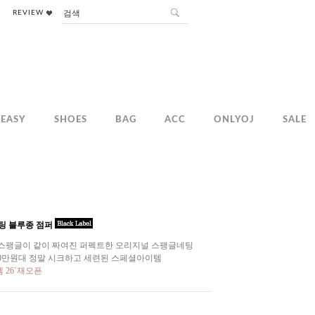
REVIEW
EASY
SHOES
BAG
ACC
ONLYOJ
SALE
네팅 블루종 점퍼
스팽글이 같이 짜여진 퍼펙트한 오리지널 스팽글네팅
00만원대 정말 시크하고 세련된 스페셜아이템
 26`재오픈