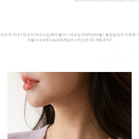
제조국:국내 l 제조자:제조사입(확인불가) l 제조일:2025년04월 l 불량일경우 수령후 1
개월이내 A/S가능(A/S책임자:(주)오희 02-780-8107