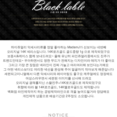
하이쥬얼리 악세사리류를 정말 좋아하는 MadamJ가 선보이는 네번째
오리지널 14K 넥리스입니다. 14K로즈골드 골드중량 1g 으로 제작되었구요
보증서&케이스 함께 보내드려요~ 올해 유난히 파인쥬얼리중에서도 진주가
트렌드인데요~ 우아하면서도 영한 무드가 전해지는 디자인이라 매치가 더 좋아요
그리고 가장 큰 장점은 넥라인이 진짜 가늘고 여리여리해 보인다는거예요
그 어떤 넥리스보다도 여리한 넥선을 완성해 주어 얼굴까지 작아보게 해준답니다
세련되고미니멀해서 다른 악세사리와 레이어링도 좋구요 캐주얼에도 정장에도
여성스러우면서 세련된 이미지를 선사해 드려요
오리지널 광채를지닌 스왈진주+14K로즈골드로 제작되었구요
취향에 따라 블 14K로즈골드, 14K옐로우골드도 제작됩니다
백화점 라인제작까지 하는 공방제작라인으로 격을 높여드릴거라 장담해요
개인제적 상품으로 배송기간은 2주정도 소요됩니다.