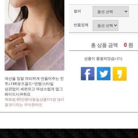
컬러
반품정책
0
원
총 상품 금액
상품이 품절되었습니다.
넥선을 정말 여리하게 만들어주는 진
주+14K로즈골드~연령/스타일
상관없이 세련되고 여성스럽게 업그
레이드시켜줘요
백화점 60만원대동일상품!!가장 많이
잘코디되는 우아한라인