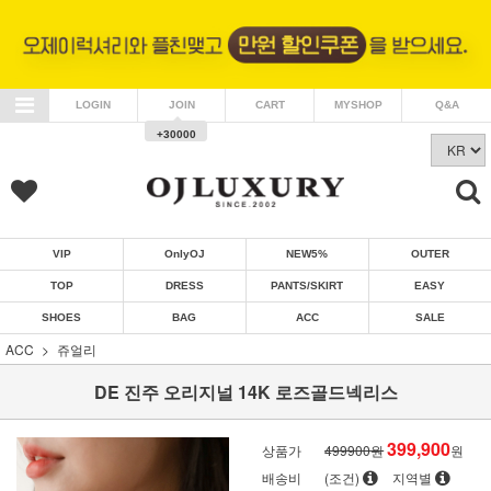
LOGIN
JOIN
CART
MYSHOP
Q&A
+30000
VIP
OnlyOJ
NEW5%
OUTER
TOP
DRESS
PANTS/SKIRT
EASY
SHOES
BAG
ACC
SALE
ACC
쥬얼리
DE 진주 오리지널 14K 로즈골드넥리스
399,900
상품가
499900원
원
배송비
(조건)
지역별