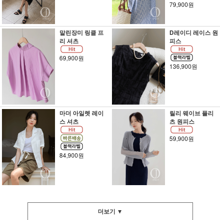
79,900원
말린장미 링클 프
D레이디 레이스 원
리 셔츠
피스
69,900원
136,900원
마더 아일렛 레이
릴리 웨이브 플리
스 셔츠
츠 원피스
59,900원
84,900원
더보기 ▼