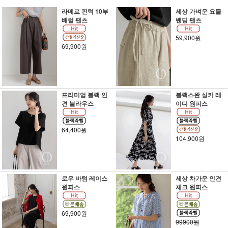
라메르 핀턱 10부
세상 가벼운 요물
배럴 팬츠
밴딩 팬츠
59,900원
69,900원
프리미엄 블랙 인
블랙스완 실키 레
견 블라우스
이디 원피스
64,400원
104,900원
로우 바텀 레이스
세상 차가운 인견
원피스
체크 원피스
69,900원
99900원