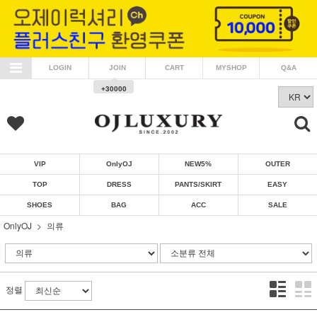
LOGIN
JOIN
CART
MYSHOP
Q&A
+30000
VIP
OnlyOJ
NEW5%
OUTER
TOP
DRESS
PANTS/SKIRT
EASY
SHOES
BAG
ACC
SALE
OnlyOJ
의류
정렬