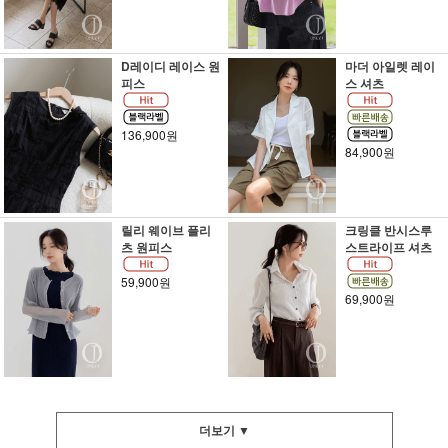
D레이디 레이스 원
마더 아일렛 레이
피스
스 셔츠
136,900원
84,900원
릴리 웨이브 플리
크링클 반시스루
츠 원피스
스트라이프 셔츠
59,900원
69,900원
더보기 ▼