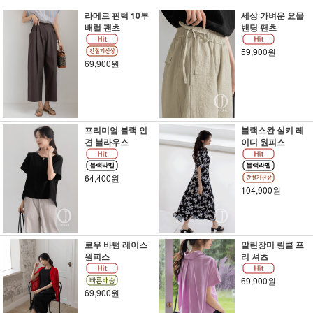
라메르 핀턱 10부
세상 가벼운 요물
배럴 팬츠
밴딩 팬츠
59,900원
69,900원
프리미엄 블랙 인
블랙스완 실키 레
견 블라우스
이디 원피스
64,400원
104,900원
로우 바텀 레이스
말린장미 링클 프
원피스
리 셔츠
69,900원
69,900원