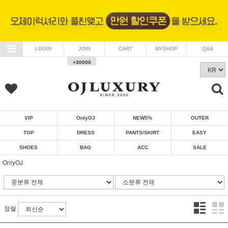
LOGIN
JOIN
CART
MYSHOP
Q&A
+30000
VIP
OnlyOJ
NEW5%
OUTER
TOP
DRESS
PANTS/SKIRT
EASY
SHOES
BAG
ACC
SALE
OnlyOJ
정렬