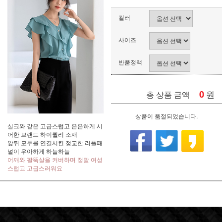
컬러
사이즈
반품정책
0
원
총 상품 금액
상품이 품절되었습니다.
실크와 같은 고급스럽고 은은하게 시
어한 브랜드 하이퀄리 소재
앞뒤 모두를 연결시킨 정교한 러플패
널이 우아하게 하늘하늘
어깨와 팔뚝살을 커버하며 정말 여성
스럽고 고급스러워요