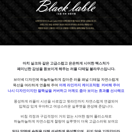
마치 실크와 같은 고급스럽고 은은하게 시어한 텍스처가
페미닌한 감성을 돋보이게 해주는 러플 디테일 블라우스입니다.
브이넥 디자인에 하늘하늘하게 잡아준 러플 패널 디테일 자연스럽게
목선을 여리하게 연출해 주며
어깨 라인까지 케이프처럼 커버해 주어
나시 디자인이지만 팔뚝살을 커버하고 어깨도 좁아 보이는 효과를 선사해요
풍성하게 러플이 시선을 사로잡고 뒷라인까지 자연스럽게 연결되어
입체감 있게 우아하고 여성스러운 실루엣을 완성해 준답니다.
비침 걱정과 구김걱정이 거의 없는 시어한 썸머 폴리소재로
하늘하늘하게 자연스럽게 찰랑여 실루엣이 더욱 고급스러워 보여요
밑단 양옆에 슬릿을 더해 섬세하게 완성했으며, 길지 않은 기장감이라