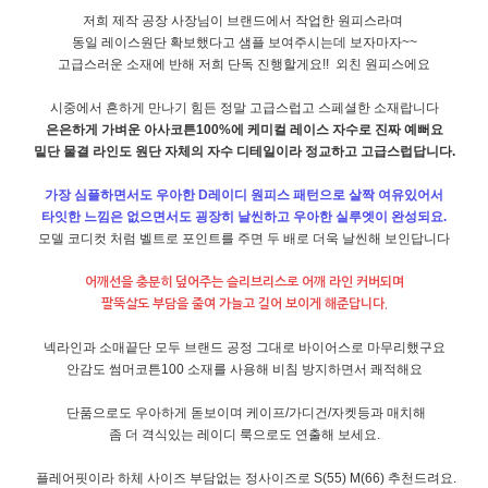
저희 제작 공장 사장님이 브랜드에서 작업한 원피스라며
동일 레이스원단 확보했다고 샘플 보여주시는데 보자마자~~
고급스러운 소재에 반해 저희 단독 진행할게요!! 외친 원피스에요
시중에서 흔하게 만나기 힘든 정말 고급스럽고 스페셜한 소재랍니다
은은하게 가벼운 아사코튼100%에 케미컬 레이스 자수로 진짜 예뻐요
밑단 물결 라인도 원단 자체의 자수 디테일이라 정교하고 고급스럽답니다.
가장 심플하면서도 우아한 D레이디 원피스 패턴으로 살짝 여유있어서
타잇한 느낌은 없으면서도 굉장히 날씬하고 우아한 실루엣이 완성되요.
모델 코디컷 처럼 벨트로 포인트를 주면 두 배로 더욱 날씬해 보인답니다
어깨선을 충분히 덮어주는 슬리브리스로 어깨 라인 커버되며
팔뚝살도 부담을 줄여 가늘고 길어 보이게 해준답니다.
넥라인과 소매끝단 모두 브랜드 공정 그대로 바이어스로 마무리했구요
안감도 썸머코튼100 소재를 사용해 비침 방지하면서 쾌적해요
단품으로도 우아하게 돋보이며 케이프/가디건/자켓등과 매치해
좀 더 격식있는 레이디 룩으로도 연출해 보세요.
플레어핏이라 하체 사이즈 부담없는 정사이즈로 S(55) M(66) 추천드려요.