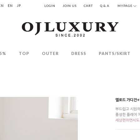
CN
EN
JP
LOGIN
JOIN US
CART
Q & A
MYPAGE
5%
TOP
OUTER
DRESS
PANTS/SKIRT
엘로드 가디건
부드럽고 시원하
풍성한 플레어 
세상편하면서도 