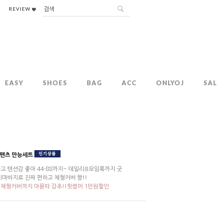
REVIEW
EASY
SHOES
BAG
ACC
ONLYOJ
SAL
+팬츠 만능세트
고 텐션감 좋아 44-88까지~ 데일리&모임룩까지 굿
치마바지로 진짜 편하고 체형커버 짱!!
체형커버까지 아묻따 강추!!핫썸머 1만원할인