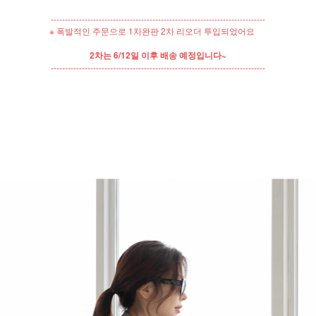
----------------------------------------------------------------------------
※ 폭발적인 주문으로 1차완판 2차 리오더 투입되었어요
2차는 6/12일 이후 배송 예정입니다~
----------------------------------------------------------------------------