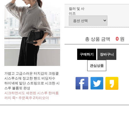
컬러 및 사
이즈
0
원
총 상품 금액
구매하기
장바구니
관심상품
가볍고 고급스러운 터치감의 크링클
시스루소재 정교한 핸드 비딩자수
하이넥에 밑단 스트링으로 시크한 시
스루 볼륨핏 완성
시크하면서도 세련된 시스루 한여름
까지 쭉~ 주문폭주 2차리오더