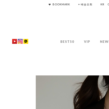
BOOKMARK
+ 배송조회
KR
BEST50
VIP
NEW