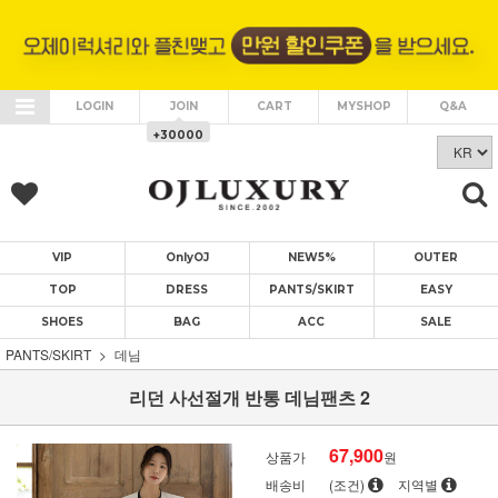
LOGIN
JOIN
CART
MYSHOP
Q&A
+30000
VIP
OnlyOJ
NEW5%
OUTER
TOP
DRESS
PANTS/SKIRT
EASY
SHOES
BAG
ACC
SALE
PANTS/SKIRT
데님
리던 사선절개 반통 데님팬츠 2
67,900
상품가
원
배송비
(조건)
지역별