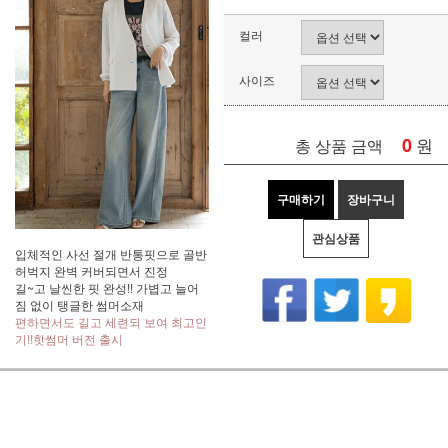
컬러
사이즈
0
원
총 상품 금액
구매하기
장바구니
관심상품
입체적인 사선 절개 반통핏으로 골반
허벅지 완벽 커버되면서 진정
길~고 날씬한 핏 완성!! 가볍고 늘어
짐 없이 탱글한 썸머소재
편하면서도 길고 세련되 보여 최고인
기!!핫썸머 버전 출시