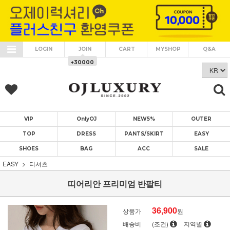
LOGIN
JOIN
CART
MYSHOP
Q&A
+30000
VIP
OnlyOJ
NEW5%
OUTER
TOP
DRESS
PANTS/SKIRT
EASY
SHOES
BAG
ACC
SALE
EASY
티셔츠
띠어리안 프리미엄 반팔티
36,900
상품가
원
배송비
(조건)
지역별