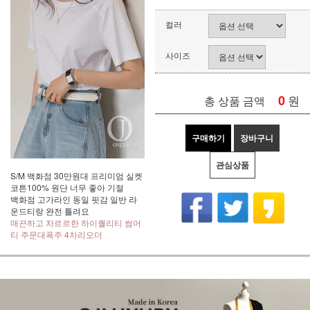
컬러
사이즈
0
원
총 상품 금액
구매하기
장바구니
관심상품
S/M 백화점 30만원대 프리미엄 실켓
코튼100% 원단 너무 좋아 기절
백화점 고가라인 동일 핏감 일반 라
운드티랑 완전 틀려요
매끈하고 차르르한 하이퀄리티 썸머
티 주문대폭주 4차리오더