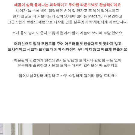
쇄골이 살짝 들어나는 과학적이고 우아한 라운드넥도 환상적이예요
나이가 들 수록 넥이 답답하면 손이 잘 안가고 또 목이 짧아보이고
왠지 얼굴도 더 커보이는거 같아 50대에 접어든 MadamJ 가 편안하고
고급스럽게 브랜드 패턴으로 제작한 만큼 실루엣이 딱 세련되게 예쁘답니다.
소매 통도 넓지도 좁지도 않게 뽑아서 팔이 가늘어 보이며 부담 없어요.
어깨선으로 절개 포인트를 주어 아우터를 벗었을때도 밋밋하지 않고
도시적이고 시크한 포인트가 되며 어깨선이 무너지지 않고 예쁘게 연출되요
아웃핏이 간결하게 완성되면서도 답답해 보이거나 텁텁함 무드 없이
은은하게 슬림하고 시원해 보이는 매력이 입어보심 딱 느껴져요
입어보심 3컬러 세컬러 모~~두 소장하게 될거라 장담 드려요!!