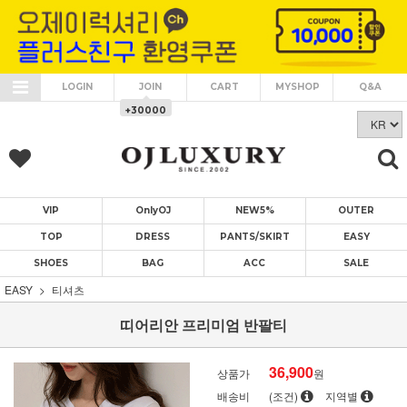
LOGIN
JOIN
CART
MYSHOP
Q&A
+30000
VIP
OnlyOJ
NEW5%
OUTER
TOP
DRESS
PANTS/SKIRT
EASY
SHOES
BAG
ACC
SALE
EASY
티셔츠
띠어리안 프리미엄 반팔티
36,900
상품가
원
배송비
(조건)
지역별