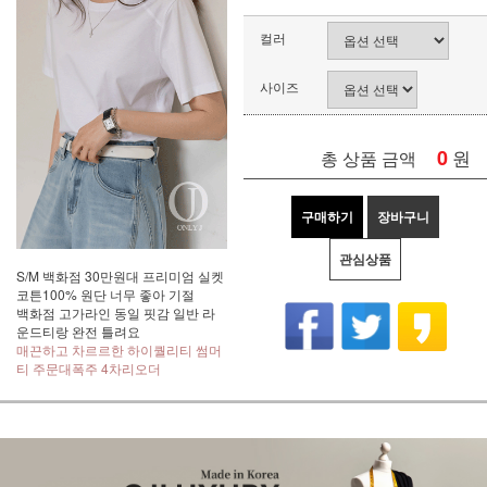
컬러
사이즈
0
원
총 상품 금액
구매하기
장바구니
관심상품
S/M 백화점 30만원대 프리미엄 실켓
코튼100% 원단 너무 좋아 기절
백화점 고가라인 동일 핏감 일반 라
운드티랑 완전 틀려요
매끈하고 차르르한 하이퀄리티 썸머
티 주문대폭주 4차리오더