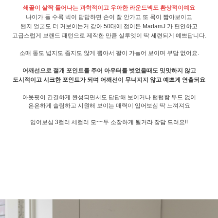
쇄골이 살짝 들어나는 과학적이고 우아한 라운드넥도 환상적이예요
나이가 들 수록 넥이 답답하면 손이 잘 안가고 또 목이 짧아보이고
왠지 얼굴도 더 커보이는거 같아 50대에 접어든 MadamJ 가 편안하고
고급스럽게 브랜드 패턴으로 제작한 만큼 실루엣이 딱 세련되게 예쁘답니다.
소매 통도 넓지도 좁지도 않게 뽑아서 팔이 가늘어 보이며 부담 없어요.
어깨선으로 절개 포인트를 주어 아우터를 벗었을때도 밋밋하지 않고
도시적이고 시크한 포인트가 되며 어깨선이 무너지지 않고 예쁘게 연출되요
아웃핏이 간결하게 완성되면서도 답답해 보이거나 텁텁함 무드 없이
은은하게 슬림하고 시원해 보이는 매력이 입어보심 딱 느껴져요
입어보심 3컬러 세컬러 모~~두 소장하게 될거라 장담 드려요!!