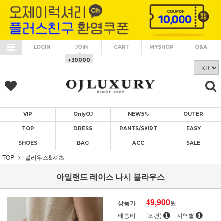
LOGIN
JOIN
CART
MYSHOP
Q&A
+30000
VIP
OnlyOJ
NEW5%
OUTER
TOP
DRESS
PANTS/SKIRT
EASY
SHOES
BAG
ACC
SALE
TOP
블라우스&셔츠
아일랜드 레이스 나시 블라우스
49,900
상품가
원
배송비
(조건)
지역별