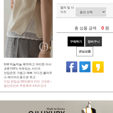
컬러 및 사
이즈
0
원
총 상품 금액
구매하기
장바구니
관심상품
S/M 하늘하늘 쾌적하고 여리한 아사
코튼100% 여유있는 사이즈
안입은듯 가볍고 예뻐 가디건,블라우
스 레이어드용으로 최고
수입 편집샵 28만원대 라인 그대로~
밑단포인트 주문폭주 4차리오더