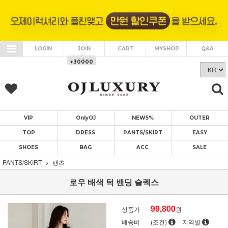
LOGIN
JOIN
CART
MYSHOP
Q&A
+30000
VIP
OnlyOJ
NEW5%
OUTER
TOP
DRESS
PANTS/SKIRT
EASY
SHOES
BAG
ACC
SALE
PANTS/SKIRT
팬츠
로우 배색 턱 밴딩 슬렉스
99,800
상품가
원
배송비
(조건)
지역별