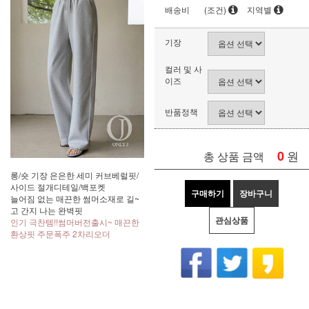
배송비
(조건)
지역별
기장
컬러 및 사
이즈
반품정책
0
원
총 상품 금액
롱/숏 기장 은은한 세미 커브베럴핏/
사이드 절개디테일/백포켓
구매하기
장바구니
늘어짐 없는 매끈한 썸머소재로 길~
고 간지 나는 완벽핏
관심상품
인기 극찬템!!썸머버전출시~ 매끈한
환상핏 주문폭주 2차리오더