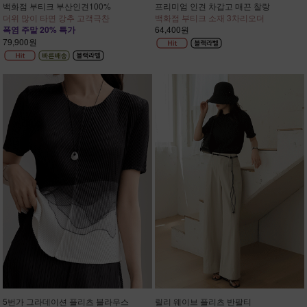
백화점 부티크 부산인견100%
프리미엄 인견 차갑고 매끈 찰랑
더위 많이 타면 강추 고객극찬
백화점 부티크 소재 3차리오더
폭염 주말 20% 특가
64,400원
79,900원
5번가 그라데이션 플리츠 블라우스
릴리 웨이브 플리츠 반팔티