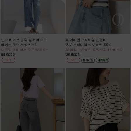
빈스 레이스 블럭 썸머 베스트
띠어리안 프리미엄 반팔티
레이스 뒷면 세상 시~원
S/M 프리미엄 실켓코튼100%
여유있고 예뻐서 주문 많아요~
백화점 고가라인 동일핏감 4차리오더
99,900원
36,900원