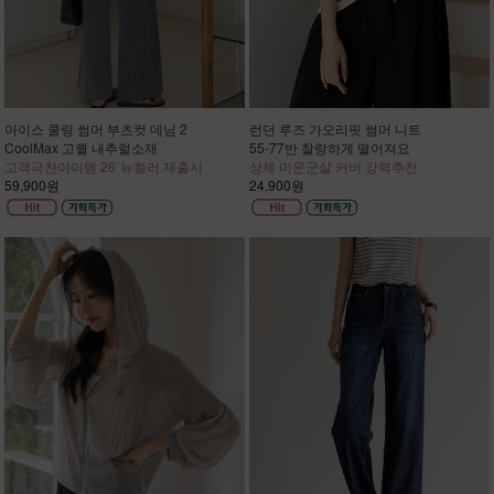
아이스 쿨링 썸머 부츠컷 데님 2
런던 루즈 가오리핏 썸머 니트
CoolMax 고퀄 내추럴소재
55-77반 찰랑하게 떨어져요
고객극찬아이템 26`뉴컬러 재출시
상체 미운군살 커버 강력추천
59,900원
24,900원