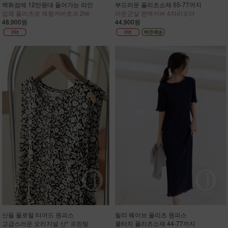
백화점에 12만원대 들어가는 라인
부드러운 플리츠소재 55-77까지
입체 플리츠로 체형커버효과 2배
미운군살 완벽커버 4차리오더
48,900원
44,900원
산들 플로럴 티어드 원피스
릴리 웨이브 플리츠 원피스
고급스러운 오리지널 산* 프린팅
쿨터치 플리츠소재 44-77까지