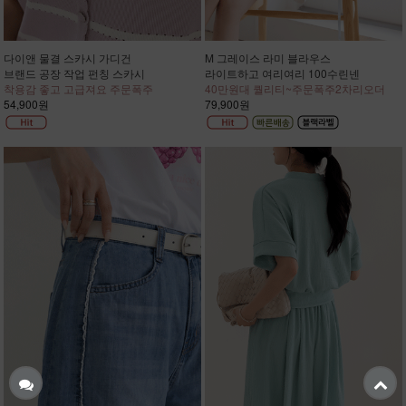
다이앤 물결 스카시 가디건
M 그레이스 라미 블라우스
브랜드 공장 작업 펀칭 스카시
라이트하고 여리여리 100수린넨
착용감 좋고 고급져요 주문폭주
40만원대 퀄리티~주문폭주2차리오더
54,900원
79,900원