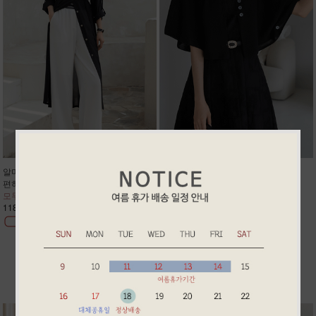
알마 썸머 반통핏 슬렉스
린 썸머 린넨 케이프 가디건
편하고 고급스러워 정장룩/데일리룩
케이프핏 나시 원피스에 찰떡코디
모두 강추!! 주문폭주 2차리오더
예쁘게 팔뚝살 어깨살 커버 주문폭주
118,900원
58,900원
BEST ITEM