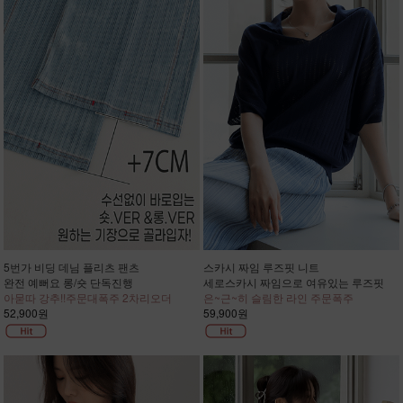
5번가 비딩 데님 플리츠 팬츠
스카시 짜임 루즈핏 니트
완전 예뻐요 롱/숏 단독진행
세로스카시 짜임으로 여유있는 루즈핏
아묻따 강추!!주문대폭주 2차리오더
은~근~히 슬림한 라인 주문폭주
52,900원
59,900원