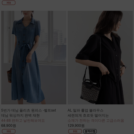
5번가 데님 플리츠 원피스 -벨트set
AL 밀파 롤업 블라우스
데님 워싱까지 완벽 재현
세련되게 흐르듯 떨어지는
44-88 편하고 날씬해보여요
소재가 전하는 격이다른 고급스러움
68,900원
129,900원