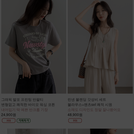
그래픽 발포 프린팅 반팔티
린넨 블렌딩 갓성비 세트
변형없고 쾌적한 바이오 워싱 코튼
블라우스+팬츠set 쾌적 시원
내어입기 딱 예쁜 반크롭 기장
소재도 디자인도 정말 잘나왔어요
24,900원
48,900원