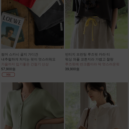
썸머 스카시 골지 가디건
빈티지 프린팅 루즈핏 카라 티
내추럴하게 처지는 핏이 멋스러워요
워싱 와플 코튼지라 가볍고 찰랑
가을까지 입기좋은 간절기 신상
루즈핏에 반크롭이라 딱 멋스러운핏
57,900원
39,900원