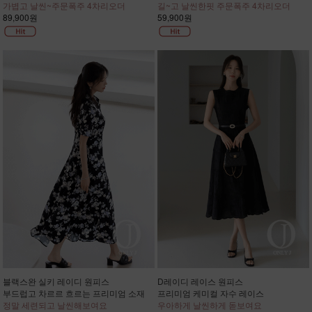
가볍고 날씬~주문폭주 4차리오더
길~고 날씬한핏 주문폭주 4차리오더
89,900원
59,900원
블랙스완 실키 레이디 원피스
D레이디 레이스 원피스
부드럽고 차르르 흐르는 프리미엄 소재
프리미엄 케미컬 자수 레이스
정말 세련되고 날씬해보여요
우아하게 날씬하게 돋보여요