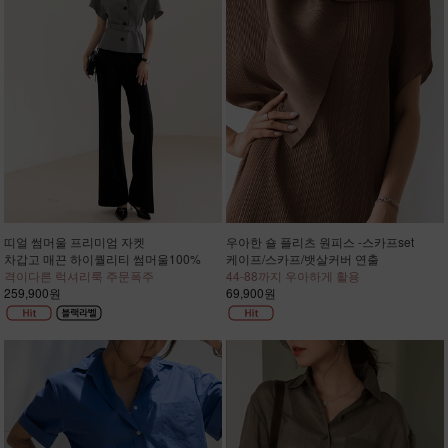
띠얼 썸머울 프리미엄 자켓
우아한 숄 플리츠 원피스 -스카프set
차갑고 매끈 하이퀄리티 썸머울100%
케이프/스카프/뱃살커버 연출
격이다른 럭셔리룩 주문폭주
44-88까지 우아하게 활용
259,900원
69,900원