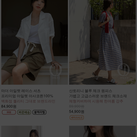
마더 아일렛 레이스 셔츠
산토리니 블루 체크 원피스
프리미엄 아일렛 아사코튼100%
가볍고 고급스러운 브랜드 체크소재
백화점 퀄리티 그대로 브랜드라인
체형커버하며 시원해 한여름 강추
84,900원
89,900원
54,900원