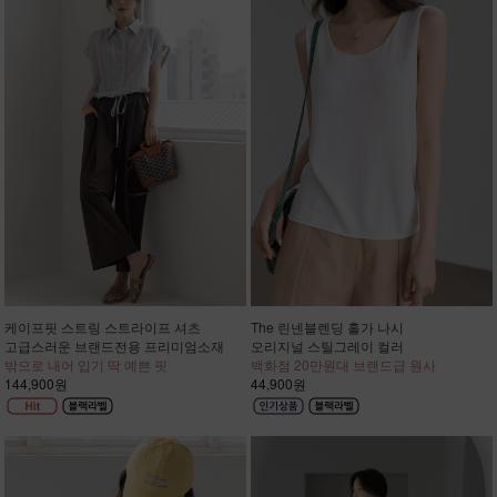
케이프핏 스트링 스트라이프 셔츠
The 린넨블렌딩 홀가 나시
고급스러운 브랜드전용 프리미엄소재
오리지널 스틸그레이 컬러
밖으로 내어 입기 딱 예쁜 핏
백화점 20만원대 브랜드급 원사
144,900원
44,900원