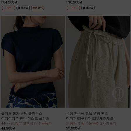
104,900원
136,900원
플리츠 홀가 반넥 블라우스
세상 가벼운 요물 밴딩 팬츠
여리여리 잔잔한 미스트 플리츠
더위제로!구김제로!무게감제로!
44-77반 강추 고객극찬 주문폭주
체형커버 짱 주문폭주 2차리오더
44,900원
59,900원