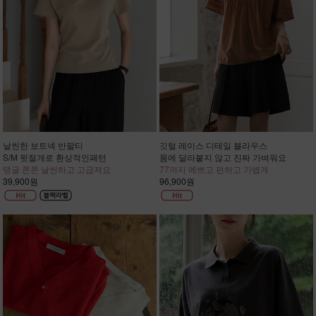
날씬한 보트넥 반팔티
깃털 레이스 디테일 블라우스
S/M 뒷절개로 환상적인패턴
몸에 달라붙지 않고 진짜 가벼워요
탱글 쫀쫀 날씬하고 고급져요
77까지 예쁘고 편하고 가볍게
39,900원
96,900원