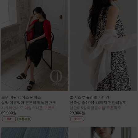
로우 바텀 레이스 원피스
쿨 시스루 플리츠 가디건
살짝 여유있어 은은하게 날씬한 핏
신축성 좋아 44-88까지 편한착용핏
시크하면서도 여성스러운 포인트
살안타&장마철필수템 주문폭주
69,900원
29,900원