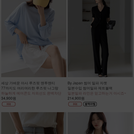
세상 가벼운 아사 루즈핏 맨투맨티
By Japan 썸머 밀파 자켓
77까지도 여리여리한 루즈핏 나그랑
일본수입 썸머밀파 제트블랙
하늘하게 에어콘도 자외선도 완벽차단
일본밀파 라인은 믿고하는거 아시죠~
34,900원
214,900원