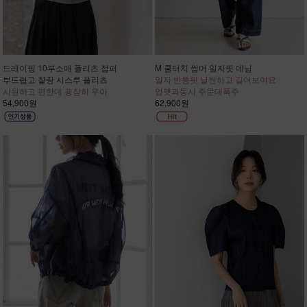
드레이핑 10부소매 플리츠 점퍼
M 쿨터치 썸머 일자핏 데님
부드럽고 찰랑 시스루 플리츠
일자 반통핏 날씬하고 길어보여요
시원하고 편한데 굉장히 우아
업뎃과동시 주문대폭주
54,900원
62,900원