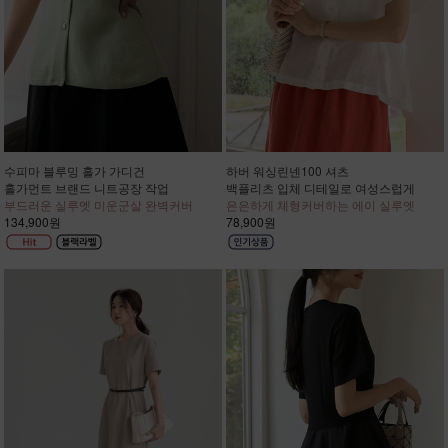
수피마 블루밍 홀가 가디건
하버 워싱린넨100 셔츠
홀가먼트 브랜드 니트공장 작업
백플리츠 입체 디테일로 여성스럽게
부드러운 실루엣 미운군살 완벽커버
은은하게 체형커버하는 에이 실루엣
134,900원
78,900원