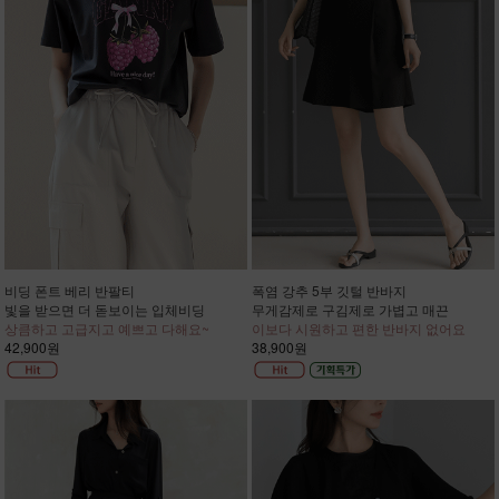
비딩 폰트 베리 반팔티
폭염 강추 5부 깃털 반바지
빛을 받으면 더 돋보이는 입체비딩
무게감제로 구김제로 가볍고 매끈
상큼하고 고급지고 예쁘고 다해요~
이보다 시원하고 편한 반바지 없어요
42,900원
38,900원