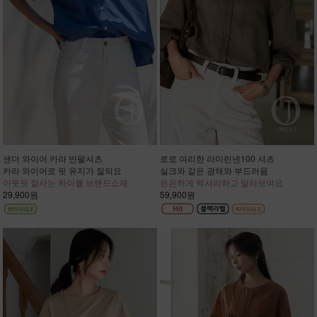
샌더 와이어 카라 반팔셔츠
로로 여리한 라미린넨100 셔츠
카라 와이어로 핏 유지가 잘되요
실크와 같은 광채와 부드러움
아웃핏 잘사는 하이퀄 브랜드소재
은은하게 럭셔리하고 말라보여요
29,900원
59,900원