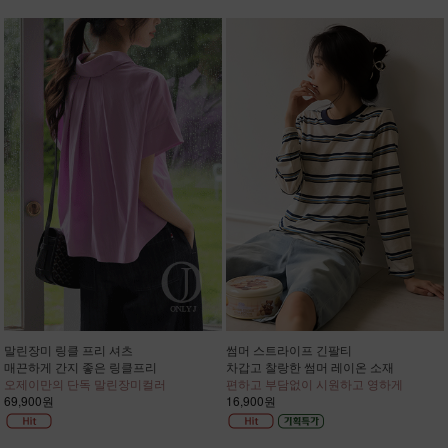
말린장미 링클 프리 셔츠
썸머 스트라이프 긴팔티
매끈하게 간지 좋은 링클프리
차갑고 찰랑한 썸머 레이온 소재
오제이만의 단독 말린장미컬러
편하고 부담없이 시원하고 영하게
69,900원
16,900원