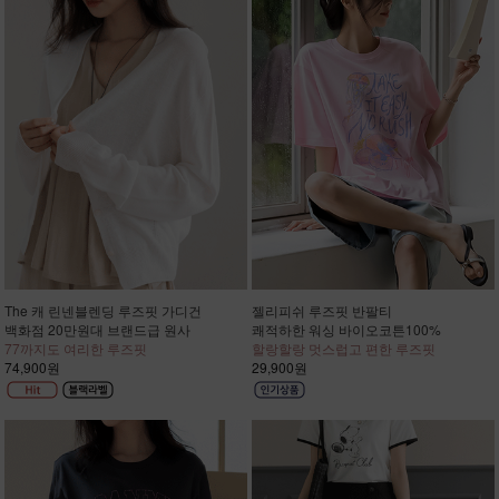
The 캐 린넨블렌딩 루즈핏 가디건
젤리피쉬 루즈핏 반팔티
백화점 20만원대 브랜드급 원사
쾌적하한 워싱 바이오코튼100%
77까지도 여리한 루즈핏
할랑할랑 멋스럽고 편한 루즈핏
74,900원
29,900원