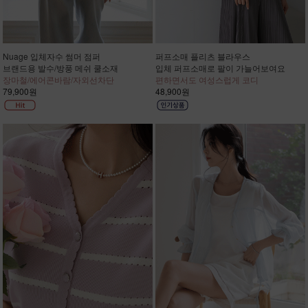
Nuage 입체자수 썸머 점퍼
퍼프소매 플리츠 블라우스
브랜드용 발수/방풍 메쉬 쿨소재
입체 퍼프소매로 팔이 가늘어보여요
장마철/에어콘바람/자외선차단
편하면서도 여성스럽게 코디
79,900원
48,900원