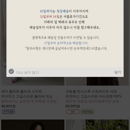
닫기
다시 보지 않기
세미 플라워 플리츠 스커트
크링클 반시스루 스트라이프 셔츠
우아하고 고급스러운 플라워 믹싱
유연하고 고급스러운 아사코튼100%
말라보이는 날씬한 핏 백화점 프린팅
쾌적한 착용감 살안타&에어콘 보호
48,900원
69,900원