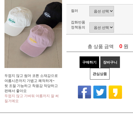
컬러
잡화반품
정책동의
0
원
총 상품 금액
구매하기
장바구니
관심상품
두껍지 않고 썸머 코튼 소재감으로
여름시즌까지 가볍고 쾌적하게~
뒷 조절 가능하고 착용감 적당하고
편해서 좋아요
두껍지 않고 가벼워 여름까지 잘 써
질거예요