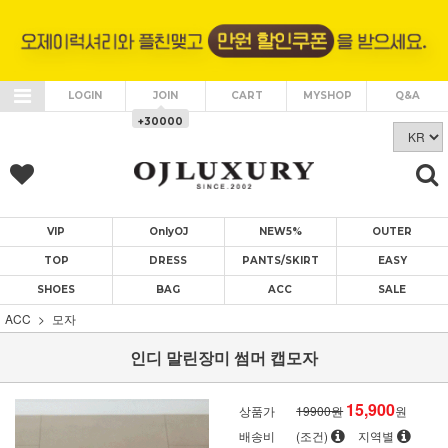
LOGIN
JOIN
CART
MYSHOP
Q&A
+30000
VIP
OnlyOJ
NEW5%
OUTER
TOP
DRESS
PANTS/SKIRT
EASY
SHOES
BAG
ACC
SALE
ACC
모자
인디 말린장미 썸머 캡모자
15,900
상품가
19900원
원
배송비
(조건)
지역별