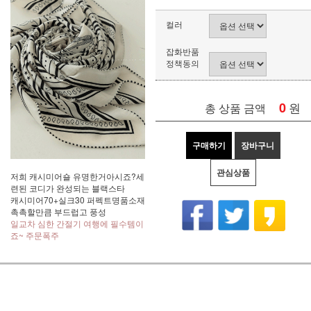
컬러
잡화반품
정책동의
0
원
총 상품 금액
구매하기
장바구니
관심상품
저희 캐시미어숄 유명한거아시죠?세
련된 코디가 완성되는 블랙스타
캐시미어70+실크30 퍼펙트명품소재
촉촉할만큼 부드럽고 풍성
일교차 심한 간절기 여행에 필수템이
죠~ 주문폭주