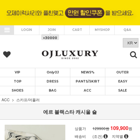
LOGIN
JOIN
CART
MYSHOP
Q&A
+30000
VIP
OnlyOJ
NEW5%
OUTER
TOP
DRESS
PANTS/SKIRT
EASY
SHOES
BAG
ACC
SALE
ACC
스카프/머플러
에르 블랙스타 캐시울 숄
109,900
상품가
129900원
원
배송비
(조건)
지역별