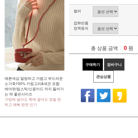
컬러
잡화반품
정책동의
0
원
총 상품 금액
구매하기
장바구니
관심상품
예쁜색감 말랑하고 가볍고 부드러운
소가죽100% 키링고리&넥끈 포함
에어팟/립스틱/신용카드 까지 들어가
는 딱 좋은사이즈
가방에 달아도 목에 걸어도 정말 편
하고 예뻐 완전 인기