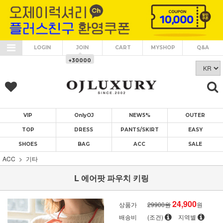
LOGIN
JOIN
CART
MYSHOP
Q&A
+30000
VIP
OnlyOJ
NEW5%
OUTER
TOP
DRESS
PANTS/SKIRT
EASY
SHOES
BAG
ACC
SALE
ACC
기타
L 에어팟 파우치 키링
24,900
상품가
29900원
원
배송비
(조건)
지역별