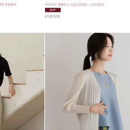
강추 주문폭주
우아하고 청량하고 고급스러워요~ 4차리오더
(리뷰:5개)