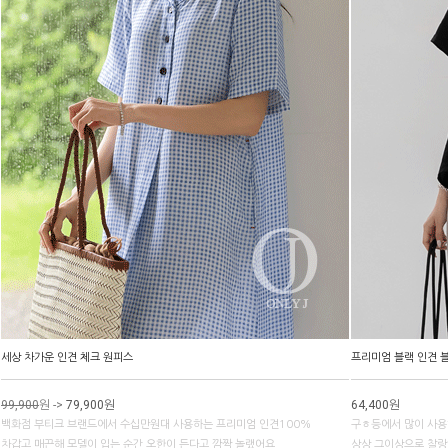
세상 차가운 인견 체크 원피스
프리미엄 블랙 인견 
99,900
원
->
79,900원
64,400원
백화점 부티크 브랜드에서 수십만원대 사용하는 프리미엄 인견100%
구ㅎ등에서 많이 사용
차갑고 매끈해 모델이 입는 순간 오한이 든다고 깜짝 놀랬어요
상상 그이상으로 찰랑