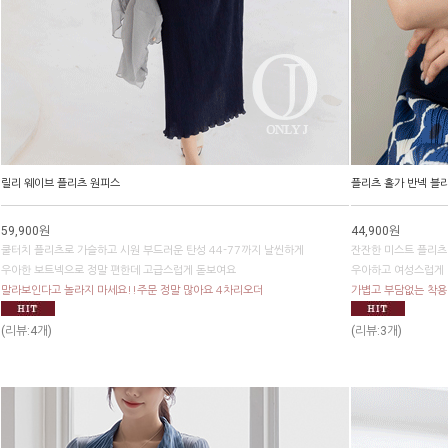
릴리 웨이브 플리츠 원피스
플리츠 홀가 반넥 블
59,900원
44,900원
쿨터치 플리츠로 가슬하고 시원 부드러운 탄성 44-77까지 날씬하게
잔잔한 미스트 플리츠
우아한 보트넥으로 정말 편한데 고급스럽게 돋보여요
우아하고 여성스럽게 
말라보인다고 놀라지 마세요!!주문 정말 많아요 4차리오더
가볍고 부담없는 착용
(리뷰:4개)
(리뷰:3개)