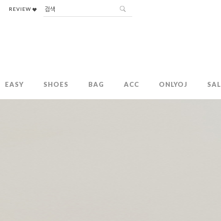
REVIEW
EASY
SHOES
BAG
ACC
ONLYOJ
SAL