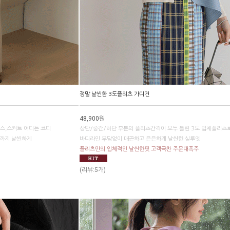
정말 날씬한 3도플리츠 가디건
48,900원
스,스커트 어디든 코디
상단/중간/하단 부분의 플리츠간격이 모두 틀린 3도 입체플리츠
7까지 날씬하게
바디라인 부담없이 매끈하고 은은하게 날씬한 실루엣
플리츠만의 입체적인 날씬한핏 고객극찬 주문대폭주
(리뷰:5개)