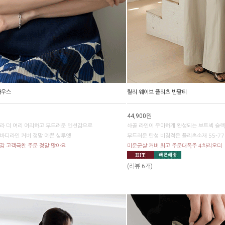
라우스
릴리 웨이브 플리츠 반팔티
44,900원
라 더 여리 여리하고 부드러운 텐션감으로
쇄골 라인이 우아하게 완성되는 보트넥 슬렉
바디라인 커버 정말 예쁜 실루엣
부드러운 탄성 비침적은 플리츠소재 55-7
감 고객극찬 주문 정말 많아요
미운군살 커버 최고 주문대폭주 4차리오더
(리뷰:6개)