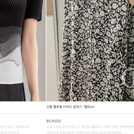
산들 플로럴 티어드 원피스 -벨트set
89,900원
흔하지 않은 그라데이션
고급스러운 오리지널 산* 프린팅 찰랑하고 세상가벼운 썸머레이
씬하게 커버되요
여유있게 하늘하늘한 디자인이라 여성스럽게 말라보여요