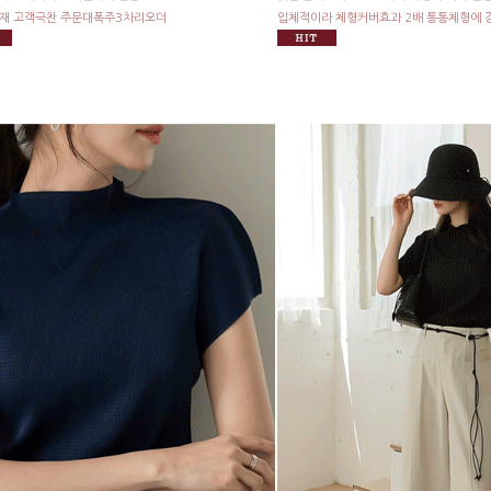
소재 고객극찬 주문대폭주3차리오더
입체적이라 체형커버효과 2배 통통체형에 