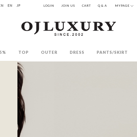
CN
EN
JP
LOGIN
JOIN US
CART
Q & A
MYPAGE
5%
TOP
OUTER
DRESS
PANTS/SKIRT