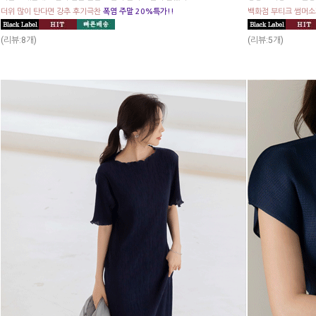
더위 많이 탄다면 강추 후기극찬
폭염 주말 20%특가!!
백화점 부티크 썸머
(리뷰:8개)
(리뷰:5개)