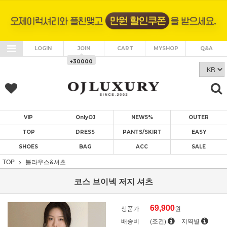
LOGIN
JOIN
CART
MYSHOP
Q&A
+30000
VIP
OnlyOJ
NEW5%
OUTER
TOP
DRESS
PANTS/SKIRT
EASY
SHOES
BAG
ACC
SALE
TOP
블라우스&셔츠
코스 브이넥 저지 셔츠
69,900
상품가
원
배송비
(조건)
지역별