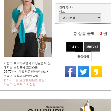
컬러 및 사
이즈
0
원
총 상품 금액
구매하기
장바구니
관심상품
가볍고 부드러우면서도 탱글함이 전
해지는 브랜드용 코튼스판
55-77까지 안입은듯 편하면서도 셔
츠의 시크함과 세련된 감성
한사이즈는 날씬한 은은한 슬림핏~
아묻따 강추!!26'6차진행