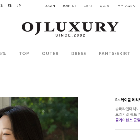
CN
EN
JP
LOGIN
JOIN US
CART
Q & A
MYPAGE
5%
TOP
OUTER
DRESS
PANTS/SKIRT
Ra 케이블 메
슈퍼라인메리노울
오리지널 랄프 
클리어런스 균일