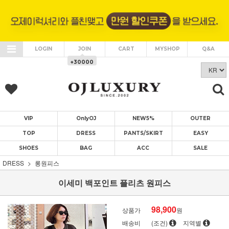
LOGIN
JOIN
CART
MYSHOP
Q&A
+30000
VIP
OnlyOJ
NEW5%
OUTER
TOP
DRESS
PANTS/SKIRT
EASY
SHOES
BAG
ACC
SALE
DRESS
롱원피스
이세미 백포인트 플리츠 원피스
98,900
상품가
원
배송비
(조건)
지역별