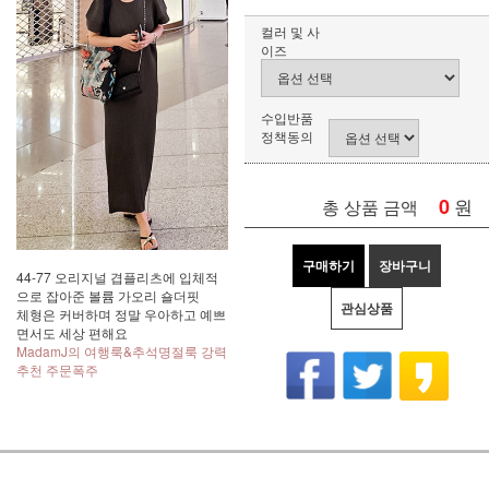
컬러 및 사
이즈
수입반품
정책동의
0
원
총 상품 금액
구매하기
장바구니
44-77 오리지널 겹플리츠에 입체적
으로 잡아준 볼륨 가오리 숄더핏
관심상품
체형은 커버하며 정말 우아하고 예쁘
면서도 세상 편해요
MadamJ의 여행룩&추석명절룩 강력
추천 주문폭주