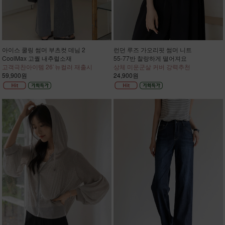
아이스 쿨링 썸머 부츠컷 데님 2
런던 루즈 가오리핏 썸머 니트
CoolMax 고퀄 내추럴소재
55-77반 찰랑하게 떨어져요
고객극찬아이템 26`뉴컬러 재출시
상체 미운군살 커버 강력추천
59,900원
24,900원