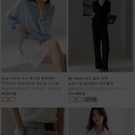
세상 가벼운 아사 루즈핏 맨투맨티
By Japan 썸머 밀파 자켓
77까지도 여리여리한 루즈핏 나그랑
일본수입 썸머밀파 제트블랙
하늘하게 에어콘도 자외선도 완벽차단
일본밀파 라인은 믿고하는거 아시죠~
34,900원
214,900원