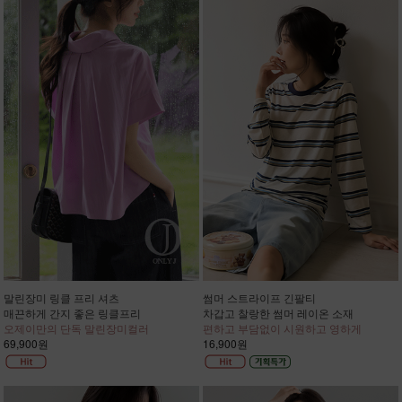
말린장미 링클 프리 셔츠
썸머 스트라이프 긴팔티
매끈하게 간지 좋은 링클프리
차갑고 찰랑한 썸머 레이온 소재
오제이만의 단독 말린장미컬러
편하고 부담없이 시원하고 영하게
69,900원
16,900원