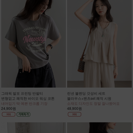
그래픽 발포 프린팅 반팔티
린넨 블렌딩 갓성비 세트
변형없고 쾌적한 바이오 워싱 코튼
블라우스+팬츠set 쾌적 시원
내어입기 딱 예쁜 반크롭 기장
소재도 디자인도 정말 잘나왔어요
24,900원
48,900원