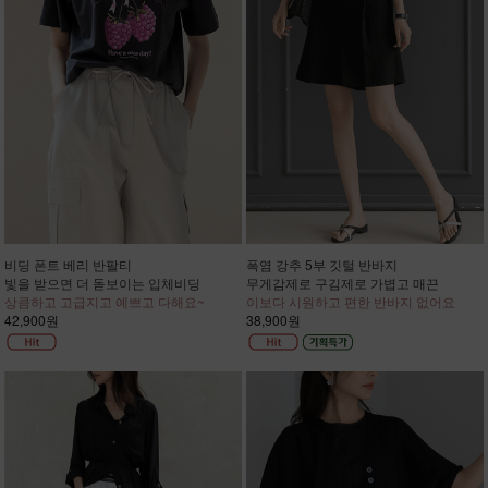
비딩 폰트 베리 반팔티
폭염 강추 5부 깃털 반바지
빛을 받으면 더 돋보이는 입체비딩
무게감제로 구김제로 가볍고 매끈
상큼하고 고급지고 예쁘고 다해요~
이보다 시원하고 편한 반바지 없어요
42,900원
38,900원