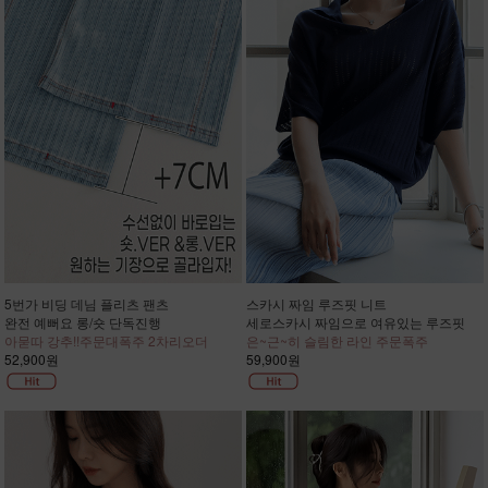
5번가 비딩 데님 플리츠 팬츠
스카시 짜임 루즈핏 니트
완전 예뻐요 롱/숏 단독진행
세로스카시 짜임으로 여유있는 루즈핏
아묻따 강추!!주문대폭주 2차리오더
은~근~히 슬림한 라인 주문폭주
52,900원
59,900원