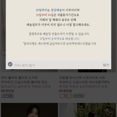
닫기
다시 보지 않기
세미 플라워 플리츠 스커트
크링클 반시스루 스트라이프 셔츠
우아하고 고급스러운 플라워 믹싱
유연하고 고급스러운 아사코튼100%
말라보이는 날씬한 핏 백화점 프린팅
쾌적한 착용감 살안타&에어콘 보호
48,900원
69,900원