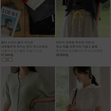
썸머 스카시 골지 가디건
빈티지 프린팅 루즈핏 카라 티
내추럴하게 처지는 핏이 멋스러워요
워싱 와플 코튼지라 가볍고 찰랑
가을까지 입기좋은 간절기 신상
루즈핏에 반크롭이라 딱 멋스러운핏
57,900원
39,900원