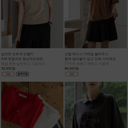
날씬한 보트넥 반팔티
깃털 레이스 디테일 블라우스
S/M 뒷절개로 환상적인패턴
몸에 달라붙지 않고 진짜 가벼워요
탱글 쫀쫀 날씬하고 고급져요
77까지 예쁘고 편하고 가볍게
39,900원
96,900원