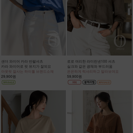
샌더 와이어 카라 반팔셔츠
로로 여리한 라미린넨100 셔츠
카라 와이어로 핏 유지가 잘되요
실크와 같은 광채와 부드러움
아웃핏 잘사는 하이퀄 브랜드소재
은은하게 럭셔리하고 말라보여요
29,900원
59,900원