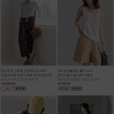
케이프핏 스트링 스트라이프 셔츠
The 린넨블렌딩 홀가 나시
고급스러운 브랜드전용 프리미엄소재
오리지널 스틸그레이 컬러
밖으로 내어 입기 딱 예쁜 핏
백화점 20만원대 브랜드급 원사
144,900원
44,900원