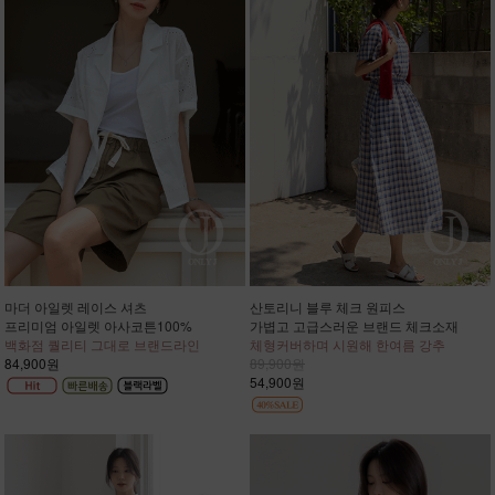
마더 아일렛 레이스 셔츠
산토리니 블루 체크 원피스
프리미엄 아일렛 아사코튼100%
가볍고 고급스러운 브랜드 체크소재
백화점 퀄리티 그대로 브랜드라인
체형커버하며 시원해 한여름 강추
84,900원
89,900원
54,900원