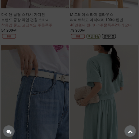
다이앤 물결 스카시 가디건
M 그레이스 라미 블라우스
브랜드 공장 작업 펀칭 스카시
라이트하고 여리여리 100수린넨
착용감 좋고 고급져요 주문폭주
40만원대 퀄리티~주문폭주2차리오더
54,900원
79,900원