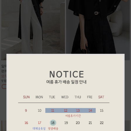
알마 썸머 반통핏 슬렉스
린 썸머 린넨 케이프 가디건
편하고 고급스러워 정장룩/데일리룩
케이프핏 나시 원피스에 찰떡코디
모두 강추!! 주문폭주 2차리오더
예쁘게 팔뚝살 어깨살 커버 주문폭주
118,900원
58,900원
BEST ITEM