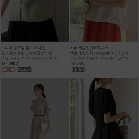
수피마 블루밍 홀가 가디건
하버 워싱린넨100 셔츠
홀가먼트 브랜드 니트공장 작업
백플리츠 입체 디테일로 여성스럽게
부드러운 실루엣 미운군살 완벽커버
은은하게 체형커버하는 에이 실루엣
134,900원
78,900원