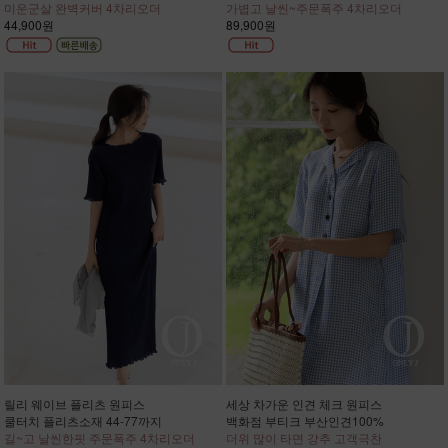
미운군살 완벽커버 4차리오더
가볍고 날씬~주문폭주 4차리오더
44,900원
89,900원
릴리 웨이브 플리츠 원피스
세상 차가운 인견 체크 원피스
쿨터치 플리츠소재 44-77까지
백화점 부티크 부산인견100%
길~고 날씬한핏 주문폭주 4차리오더
더위 많이 타면 강추 고객극찬