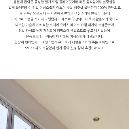
충분히 잡아준 풍성한 절개 트임 플레어핏이라 작은 움직임에도 살랑살랑
입체 플레어핏이 정말 여성스럽게 예쁘며 뱃살 허릿살 골반까지 200% 커버되요
요 단품만으로도 너무 시원하고 편하고 여성스러워 만족스러운데
마이크로 스팽글 스카시 니팅탑까지 세트로 구성되어 더욱더 활용도가 좋아요
니트탑 가슬하고 쾌적한 소재에 스카시 레이스 짜임 여기에 스팽글까지
정말 완성도 높게 제작되어 원피스에 셋업으로도 좋고 나시탑등에
단품으로 청바지등에 매치해도 여성스럽게 예쁘답니다.
굉장히 편하면서도 여성스럽게 우아하게 체형을 커버해주는 아이템으로
55-77 까지 부담없이 입기 좋아 진정 강력 추천드려요!!