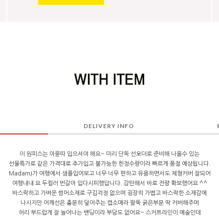
DELIVERY INFO
이 원피스는 아묻따 입으셔야 해요~ 미리 단독 선오더로 준비해 나올수 있는
선물특가로 같은 가격대로 추가입고 불가능한 한정수량이라 빠르게 품절 예상됩니다.
MadamJ가 여행에서 샘플입어보고 너무 너무 편하고 유용하면서도 체형커버 잘되어
여행내내 요 두컬러 번갈아 입다시피했답니다. 감탄해서 바로 전량 확보했어요 ^^
바스락하고 가벼운 썸머소재로 구김걱정 없으며 굉장히 가볍고 바스락한 소재감에
나시지만 어깨선은 충분히 덮어주는 캡소매라 팔뚝 굵은부분 딱 커버해주며
허리 부드럽게 잘 늘어나는 밴딩이라 부담도 없어요~ 스커트라인이 예술인데