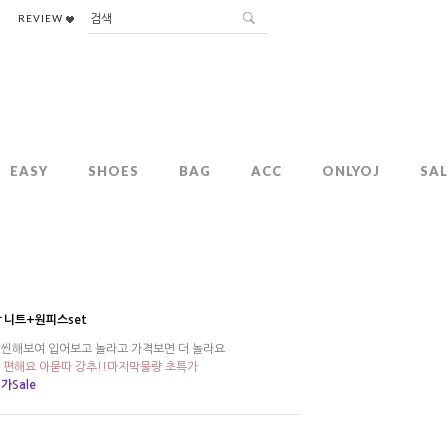
REVIEW
EASY
SHOES
BAG
ACC
ONLYOJ
SAL
 니트+원피스set
날씬해보여 입어보고 놀라고 가격보면 더 놀라요
말 편해요 아묻따 강추!!마지막물량 초특가
가Sale