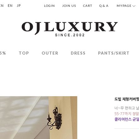
CN
EN
JP
LOGIN
JOIN US
CART
Q & A
MYPAGE
5%
TOP
OUTER
DRESS
PANTS/SKIRT
도빌 체형커버짱
너~무 편하고 
55-77까지 정
클리어런스 균일