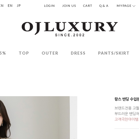
CN
EN
JP
LOGIN
JOIN US
CART
Q & A
MYPAGE
5%
TOP
OUTER
DRESS
PANTS/SKIRT
랑스 밴딩 수입
브랜드전용 고퀄
부드러운 밴딩허
고객극찬아이템 