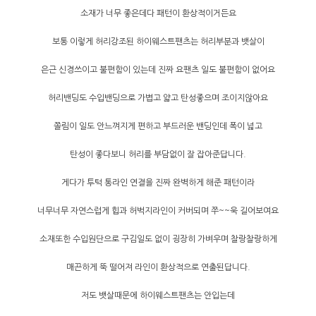
소재가 너무 좋은데다 패턴이 환상적이거든요
보통 이렇게 허리강조된 하이웨스트팬츠는 허리부분과 뱃살이
은근 신경쓰이고 불편함이 있는데 진짜 요팬츠 일도 불편함이 없어요
허리밴딩도 수입밴딩으로 가볍고 얇고 탄성좋으며 조이지않아요
쫄림이 일도 안느껴지게 편하고 부드러운 밴딩인데 폭이 넓고
탄성이 좋다보니 허리를 부담없이 잘 잡아준답니다.
게다가 투턱 통라인 연결을 진짜 완벽하게 해준 패턴이라
너무너무 자연스럽게 힙과 허벅지라인이 커버되며 쭈~~욱 길어보여요
소재또한 수입원단으로 구김일도 없이 굉장히 가벼우며 찰랑찰랑하게
매끈하게 뚝 떨어져 라인이 환상적으로 연출된답니다.
저도 뱃살때문에 하이웨스트팬츠는 안입는데