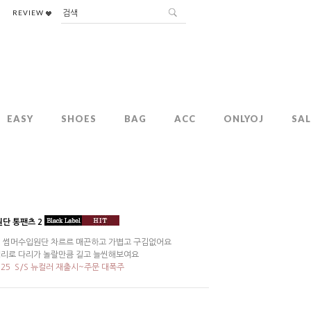
REVIEW
EASY
SHOES
BAG
ACC
ONLYOJ
SAL
원단 통팬츠 2
 썸머수입원단 차르르 매끈하고 가볍고 구김없어요
리로 다리가 놀랄만큼 길고 늘씬해보여요
25`S/S 뉴컬러 재출시~주문 대폭주