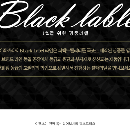
이팬츠는 진짜 꼭~ 입어보시라 강추드려요