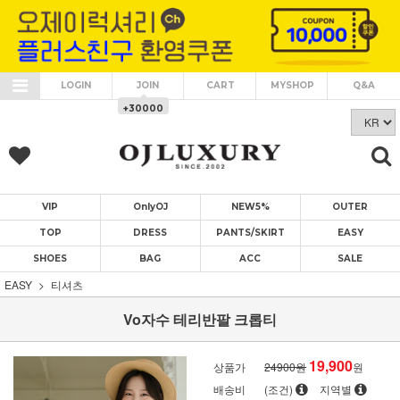
LOGIN
JOIN
CART
MYSHOP
Q&A
+30000
VIP
OnlyOJ
NEW5%
OUTER
TOP
DRESS
PANTS/SKIRT
EASY
SHOES
BAG
ACC
SALE
EASY
티셔츠
Vo자수 테리반팔 크롭티
19,900
상품가
24900원
원
배송비
(조건)
지역별