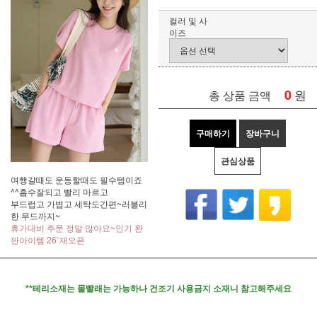
컬러 및 사
이즈
0
원
총 상품 금액
구매하기
장바구니
관심상품
여행갈때도 운동할때도 필수템이죠
^^흡수잘되고 빨리 마르고
부드럽고 가볍고 세탁도간편~러블리
한 무드까지~
휴가대비 주문 정말 많아요~인기 완
판아이템 26`재오픈
**테리소재는 물빨래는 가능하나 건조기 사용금지 소재니 참고해주세요