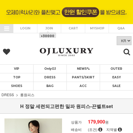
LOGIN
JOIN
CART
MYSHOP
Q&A
+30000
VIP
OnlyOJ
NEW5%
OUTER
TOP
DRESS
PANTS/SKIRT
EASY
SHOES
BAG
ACC
SALE
DRESS
롱원피스
H 정말 세련되고편한 밀파 원피스-끈벨트set
179,900
상품가
원
배송비
(조건)
지역별