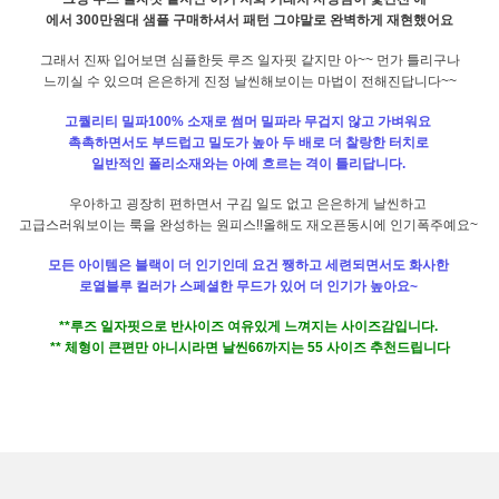
에서 300만원대 샘플 구매하셔서 패턴 그야말로 완벽하게 재현했어요
그래서 진짜 입어보면 심플한듯 루즈 일자핏 같지만 아~~ 먼가 틀리구나
느끼실 수 있으며 은은하게 진정 날씬해보이는 마법이 전해진답니다~~
고퀄리티 밀파100% 소재로 썸머 밀파라 무겁지 않고 가벼워요
촉촉하면서도 부드럽고 밀도가 높아 두 배로 더 찰랑한 터치로
일반적인 폴리소재와는 아예 흐르는 격이 틀리답니다.
우아하고 굉장히 편하면서 구김 일도 없고 은은하게 날씬하고
고급스러워보이는 룩을 완성하는 원피스!!올해도 재오픈동시에 인기폭주예요~
모든 아이템은 블랙이 더 인기인데 요건 쨍하고 세련되면서도 화사한
로열블루 컬러가 스페셜한 무드가 있어 더 인기가 높아요~
**루즈 일자핏으로 반사이즈 여유있게 느껴지는 사이즈감입니다.
** 체형이 큰편만 아니시라면 날씬66까지는 55 사이즈 추천드립니다