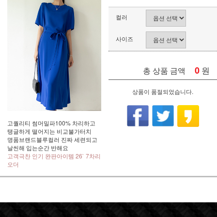
컬러
사이즈
0
원
총 상품 금액
상품이 품절되었습니다.
고퀄리티 썸머밀파100% 차리하고
탱글하게 떨어지는 비교불가터치
명품브랜드블루컬러 진짜 세련되고
날씬해 입는순간 반해요
고객극찬 인기 완판아이템 26` 7차리
오더