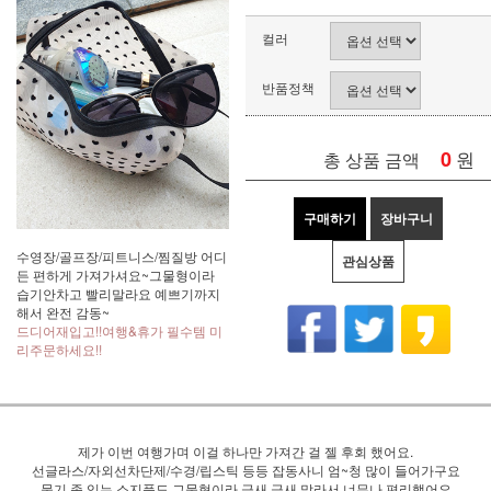
컬러
반품정책
0
원
총 상품 금액
구매하기
장바구니
수영장/골프장/피트니스/찜질방 어디
관심상품
든 편하게 가져가셔요~그물형이라
습기안차고 빨리말라요 예쁘기까지
해서 완전 감동~
드디어재입고!!여행&휴가 필수템 미
리주문하세요!!
제가 이번 여행가며 이걸 하나만 가져간 걸 젤 후회 했어요.
선글라스/자외선차단제/수경/립스틱 등등 잡동사니 엄~청 많이 들어가구요
물기 좀 있는 소지품도 그물형이라 금새 금새 말라서 너무나 편리했어요