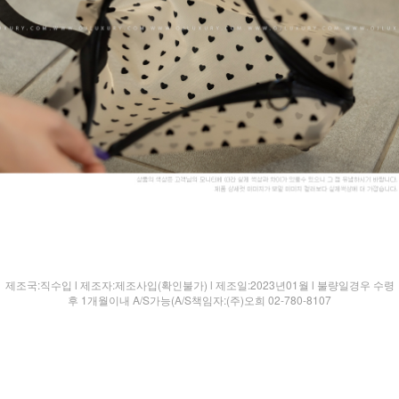
제조국:직수입 l 제조자:제조사입(확인불가) l 제조일:2023년01월 l 불량일경우 수령
후 1개월이내 A/S가능(A/S책임자:(주)오희 02-780-8107