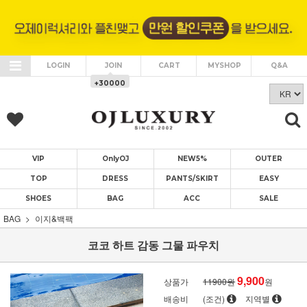
LOGIN
JOIN
CART
MYSHOP
Q&A
+30000
VIP
OnlyOJ
NEW5%
OUTER
TOP
DRESS
PANTS/SKIRT
EASY
SHOES
BAG
ACC
SALE
BAG
이지&백팩
코코 하트 감동 그물 파우치
9,900
상품가
11900원
원
배송비
(조건)
지역별