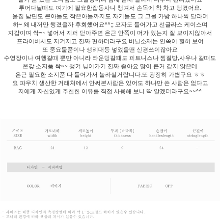
투어다닐때도 여기에 필요한잡동사니 챙겨서 손목에 착 차고 댕겼어요.
울집 남편도 큰아들도 작은아들까지도 자기들도 그 그물 가방 하나씩 달라며
하~ 왜 내꺼만 챙겼을까 후회했어요^^;; 모자도 들어가고 선글라스 케이스며
지갑이며 싹~~ 넣어서 지퍼 닫아주면 은근 안쪽이 머가 있는지 잘 보이지않아서
프라이버시도 지켜지고 진짜 편하더라구요 비닐소재는 안쪽이 훤히 보여
또 중요물품이나 생리대등 넣었을땐 신경쓰이잖아요
수영장이나 여행갈때 뿐만 아니라 라운딩갈때도 피트니스나 찜질방,사우나 갈때도
온갖 소지품 싹~~ 챙겨 넣어가기 진짜 좋아요 많이 큰거 같지 않은데
은근 필요한 소지품 다 들어가서 놀라실거랍니다.또 굉장히 가볍구요 ㅎㅎ
요 파우치 생산한 거래처에서 안써본사람은 있어도 하나만 쓴 사람은 없다고
저에게 자신있게 추천한 이유를 직접 사용해 보니 딱 알겠더라구요~~^^